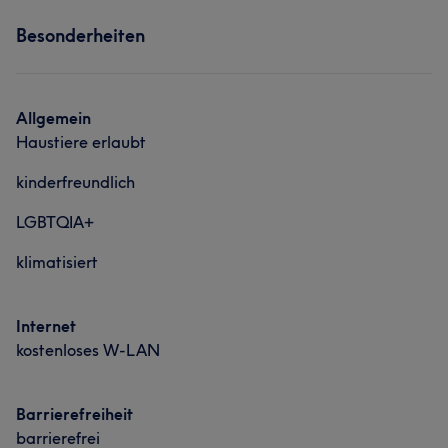
Services
Besonderheiten
Portfolio
Friseur
Gesicht
Haarentfernung
Allgemein
Haustiere erlaubt
kinderfreundlich
LGBTQIA+
klimatisiert
Internet
kostenloses W-LAN
Barrierefreiheit
barrierefrei