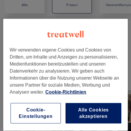
Alle
Friseur
Haarentfernun
Damen - Haarschnitte & Stylings
(
8
)
ab 1 €
Damen - Farbe & Coloration
(
7
)
ab 25 €
Wir verwenden eigene Cookies und Cookies von
Dritten, um Inhalte und Anzeigen zu personalisieren,
Herren - Haarschnitte & Stylings
(
5
)
ab 15 €
Medienfunktionen bereitzustellen und unseren
Datenverkehr zu analysieren. Wir geben auch
Informationen über die Nutzung unserer Webseite an
Unsere Arbeit
unsere Partner für soziale Medien, Werbung und
Bild anklicken für weitere Details
Analysen weiter.
Cookie-Richtlinien
Cookie-
Alle Cookies
Einstellungen
akzeptieren