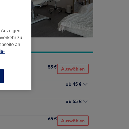
d Anzeigen
nverkehr zu
ebseite an
e-
55 €
Auswählen
n
ab
45 €
ab
55 €
65 €
Auswählen