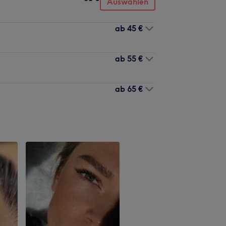
Auswählen
ab
45 €
ab
55 €
ab
65 €