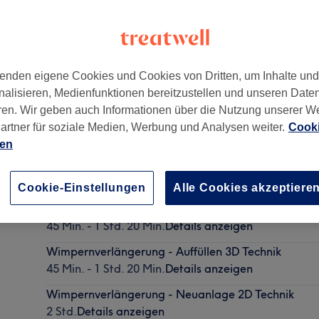
enden eigene Cookies und Cookies von Dritten, um Inhalte un
nalisieren, Medienfunktionen bereitzustellen und unseren Date
04317
ren. Wir geben auch Informationen über die Nutzung unserer W
artner für soziale Medien, Werbung und Analysen weiter.
Cooki
ien
Wimpernverlängerung - Neuanlage 1:1 Technik
2 Std.
Details anzeigen
Cookie-Einstellungen
Alle Cookies akzeptiere
Wimpernverlängerung - Auffüllen 2D Technik
45 Min. - 1 Std. 20 Min.
Details anzeigen
Wimpernverlängerung - Auffüllen 3D Technik
45 Min. - 1 Std. 20 Min.
Details anzeigen
Wimpernverlängerung - Neuanlage 2D Technik
2 Std.
Details anzeigen