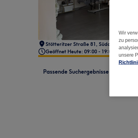
Wir verw
zu perso
Stötteritzer Straße 81
,
Südost
,
Leipzig
,
analysie
Geöffnet Heute: 09:00 - 19:00
unsere P
Richtlin
Passende Suchergebnisse