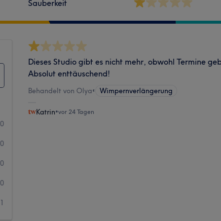
Sauberkeit
Dieses Studio gibt es nicht mehr, obwohl Termine g
Absolut enttäuschend!
Behandelt von Olya
•
Wimpernverlängerung
Katrin
•
vor 24 Tagen
0
0
0
0
1