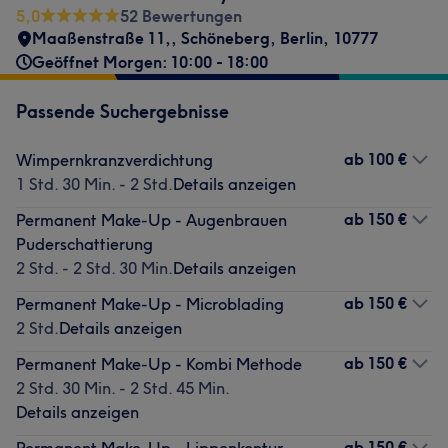
5,0
52 Bewertungen
Maaßenstraße 11,
,
Schöneberg
,
Berlin
,
10777
Geöffnet Morgen: 10:00 - 18:00
Passende Suchergebnisse
ab
100 €
Wimpernkranzverdichtung
1 Std. 30 Min. - 2 Std.
Details anzeigen
ab
150 €
Permanent Make-Up - Augenbrauen
Puderschattierung
2 Std. - 2 Std. 30 Min.
Details anzeigen
ab
150 €
Permanent Make-Up - Microblading
2 Std.
Details anzeigen
ab
150 €
Permanent Make-Up - Kombi Methode
2 Std. 30 Min. - 2 Std. 45 Min.
Details anzeigen
ab
150 €