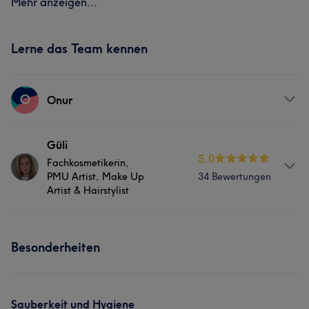
Mehr anzeigen...
Lerne das Team kennen
O
Onur
Services
Güli
5.0
Fachkosmetikerin,
Körper
Gesicht
Haarentfernung
PMU Artist, Make Up
34 Bewertungen
Artist & Hairstylist
Services
Besonderheiten
Körper
Gesicht
Haarentfernung
Portfolio
Sauberkeit und Hygiene