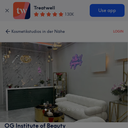
Treatwell
Use app
130K
Kosmetikstudios in der Nähe
LOGIN
OG Institute of Beauty