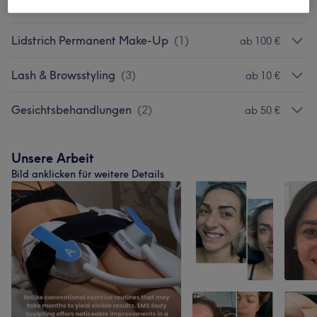
Lippen Permanent Make-Up
(
3
)
ab 150 €
Lidstrich Permanent Make-Up
(
1
)
ab 100 €
Lash & Browsstyling
(
3
)
ab 10 €
Gesichtsbehandlungen
(
2
)
ab 50 €
Unsere Arbeit
Bild anklicken für weitere Details