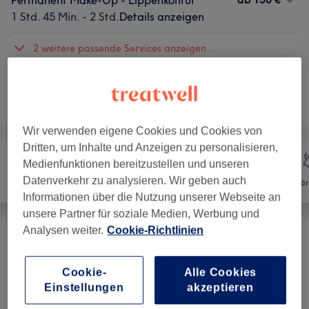
Permanent Make-Up - Lippenkontur
1 Std. 45 Min. - 2 Std.
Details anzeigen
2 weitere passende Services anzeigen...
Nicht gefunden wonach du gesucht hast?
Alle Services
Wir verwenden eigene Cookies und Cookies von
Dritten, um Inhalte und Anzeigen zu personalisieren,
Medienfunktionen bereitzustellen und unseren
Datenverkehr zu analysieren. Wir geben auch
Haarentfernung
Gesicht
Kör
Informationen über die Nutzung unserer Webseite an
unsere Partner für soziale Medien, Werbung und
Analysen weiter.
Cookie-Richtlinien
Kosmetische Gesichtsbehandlungen
(
3
)
ab 69 €
Cookie-
Alle Cookies
Permanent Make-Up
(
3
)
ab 150 €
Einstellungen
akzeptieren