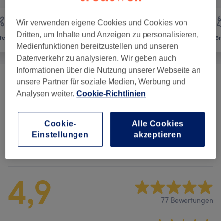
Wir verwenden eigene Cookies und Cookies von
Dritten, um Inhalte und Anzeigen zu personalisieren,
fernung
Gesicht
Massage
Kör
Medienfunktionen bereitzustellen und unseren
Datenverkehr zu analysieren. Wir geben auch
Informationen über die Nutzung unserer Webseite an
unsere Partner für soziale Medien, Werbung und
Gesichtsbehandlungen
(
6
)
ab 49 €
Analysen weiter.
Cookie-Richtlinien
Augenbrauen & Wimpernbehandlungen
(
7
)
ab 5 €
Cookie-
Alle Cookies
Einstellungen
akzeptieren
Salonbewertungen
4,9
77 Bewertungen