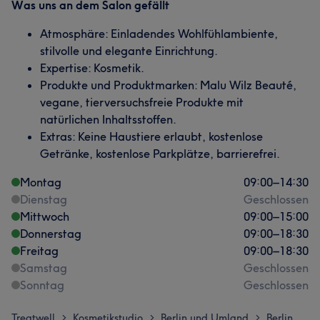
Was uns an dem Salon gefällt
Atmosphäre: Einladendes Wohlfühlambiente,
stilvolle und elegante Einrichtung.
Expertise: Kosmetik.
Produkte und Produktmarken: Malu Wilz Beauté,
vegane, tierversuchsfreie Produkte mit
natürlichen Inhaltsstoffen.
Extras: Keine Haustiere erlaubt, kostenlose
Getränke, kostenlose Parkplätze, barrierefrei.
Montag
09:00
–
14:30
Dienstag
Geschlossen
Mittwoch
09:00
–
15:00
Donnerstag
09:00
–
18:30
Freitag
09:00
–
18:30
Samstag
Geschlossen
Sonntag
Geschlossen
Treatwell
Kosmetikstudio
Berlin und Umland
Berlin
>
>
>