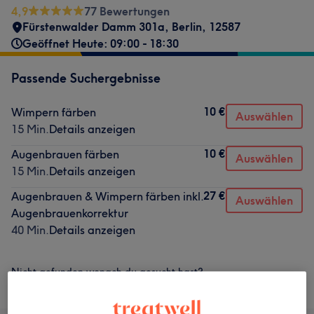
4,9
77 Bewertungen
Fürstenwalder Damm 301a
,
Berlin
,
12587
Geöffnet Heute: 09:00 - 18:30
Passende Suchergebnisse
10 €
Wimpern färben
Auswählen
15 Min.
Details anzeigen
10 €
Augenbrauen färben
Auswählen
15 Min.
Details anzeigen
27 €
Augenbrauen & Wimpern färben inkl.
Auswählen
Augenbrauenkorrektur
40 Min.
Details anzeigen
Nicht gefunden wonach du gesucht hast?
Alle Services