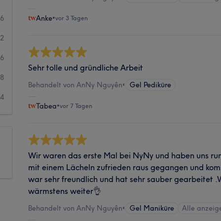
96
Anke
•
vor 3 Tagen
22
6
Sehr tolle und gründliche Arbeit
8
Behandelt von AnNy Nguyên
•
Gel Pediküre
4
Tabea
•
vor 7 Tagen
Wir waren das erste Mal bei NyNy und haben uns run
mit einem Lächeln zufrieden raus gegangen und k
war sehr freundlich und hat sehr sauber gearbeitet 
wärmstens weiter👌
Behandelt von AnNy Nguyên
•
Gel Maniküre
Alle anzeig