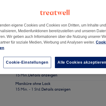
enden eigene Cookies und Cookies von Dritten, um Inhalte un
nalisieren, Medienfunktionen bereitzustellen und unseren Date
orf, Deutschland
ren. Wir geben auch Informationen über die Nutzung unserer W
artner für soziale Medien, Werbung und Analysen weiter.
Cooki
ien
Nagelmodellage mit Gel Natur
30 Min.
Details anzeigen
Cookie-Einstellungen
Alle Cookies akzeptiere
Nagel Dekoration
15 Min.
Details anzeigen
Maniküre ohne Lack
15 Min. - 1 Std.
Details anzeigen