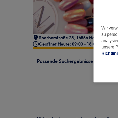
Wir verw
zu perso
Sperberstraße 25, 16556 Hohen Neuend
analysie
Geöffnet Heute: 09:00 - 18:00
unsere P
Richtlin
Passende Suchergebnisse