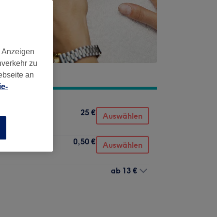
d Anzeigen
nverkehr zu
ebseite an
e-
25 €
Auswählen
n
0,50 €
Auswählen
ab
13 €