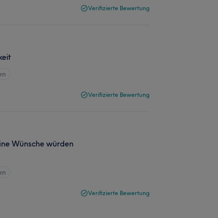
Verifizierte Bewertung
keit
en
Verifizierte Bewertung
eine Wünsche würden
en
Verifizierte Bewertung