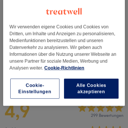
5 weitere passende Services anzeigen...
Nicht gefunden wonach du gesucht hast?
Wir verwenden eigene Cookies und Cookies von
Alle Services
Dritten, um Inhalte und Anzeigen zu personalisieren,
Medienfunktionen bereitzustellen und unseren
Datenverkehr zu analysieren. Wir geben auch
Wimpernverlängerung
(
19
)
ab 5 €
Informationen über die Nutzung unserer Webseite an
unsere Partner für soziale Medien, Werbung und
Augenbrauen & Wimpernbehandlungen
(
7
)
ab 65 €
Analysen weiter.
Cookie-Richtlinien
Salonbewertungen
Cookie-
Alle Cookies
Einstellungen
akzeptieren
4,9
299 Bewertungen