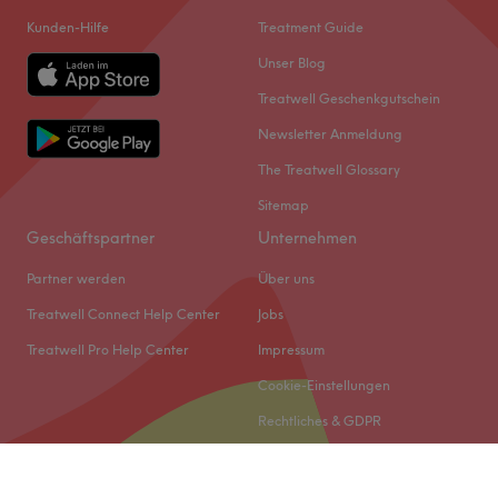
Kunden-Hilfe
Treatment Guide
Unser Blog
Treatwell Geschenkgutschein
Newsletter Anmeldung
The Treatwell Glossary
Sitemap
Geschäftspartner
Unternehmen
Partner werden
Über uns
Treatwell Connect Help Center
Jobs
Treatwell Pro Help Center
Impressum
Cookie-Einstellungen
Rechtliches & GDPR