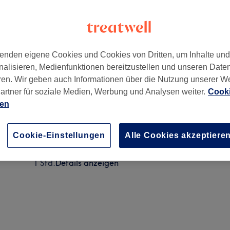
enden eigene Cookies und Cookies von Dritten, um Inhalte un
nalisieren, Medienfunktionen bereitzustellen und unseren Date
5 Hamburg, Ottensen
,
Hamburg
,
22765
ren. Wir geben auch Informationen über die Nutzung unserer W
artner für soziale Medien, Werbung und Analysen weiter.
Cooki
ien
Damen - Abmattierung/ Glossing
30 Min.
Details anzeigen
Cookie-Einstellungen
Alle Cookies akzeptiere
Damen - Abmattierung & Föhnen
1 Std.
Details anzeigen