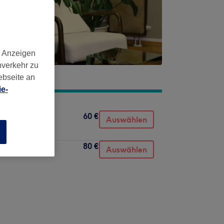
d Anzeigen
nverkehr zu
ebseite an
e-
60 €
Auswählen
n
80 €
Auswählen