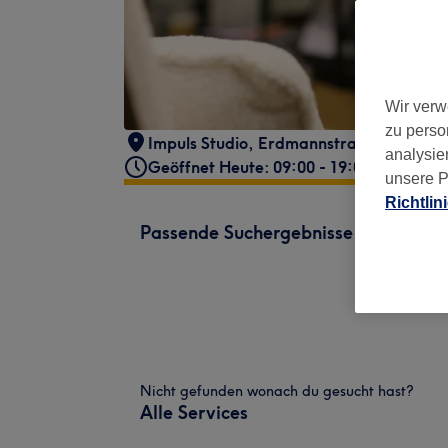
Wir verw
zu perso
Impuls Studio
,
Erdmannstraße 16
,
2276
analysie
Geöffnet Heute: 09:00 - 19:00
unsere P
Richtlin
Passende Suchergebnisse
Nicht gefunden wonach du gesucht hast?
Alle Services