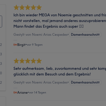
Ich bin wieder MEGA von Noemie geschnitten und fris
nicht vorstellen, mal jemand anderes auszuprobiere
Mann findet das Ergebnis auch super 👍🏼
Gestylt von Noemi Arias Cespedes
•
Damenhaarschnitt
52
Birgit
•
vor 9 Tagen
13
3
Sehr aufmerksam, lieb, zuvorkommend und sehr kompe
0
glücklich mit dem Besuch und dem Ergebnis!
Gestylt von Noemi Arias Cespedes
•
Damenhaarschnitt
2
Ariane
•
vor 14 Tagen