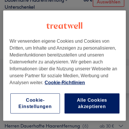
Dauerhafte Haarentfernung -
Auswählen
Unterschenkel
30 Min.
Details anzeigen
5 weitere passende Services anzeigen...
Wir verwenden eigene Cookies und Cookies von
Nicht gefunden wonach du gesucht hast?
Dritten, um Inhalte und Anzeigen zu personalisieren,
Alle Services
Medienfunktionen bereitzustellen und unseren
Datenverkehr zu analysieren. Wir geben auch
Informationen über die Nutzung unserer Webseite an
unsere Partner für soziale Medien, Werbung und
Analysen weiter.
Cookie-Richtlinien
Alle
Haarentfernung
Gesicht
Cookie-
Alle Cookies
Einstellungen
akzeptieren
Frauen Dauerhafte Haarentfernung
(
28
)
ab 15 €
Herren Dauerhafte Haarentfernung
(
6
)
ab 30 €