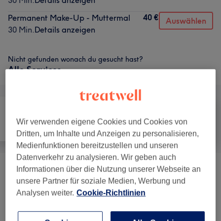
30 Min.
Details anzeigen
40 €
Permanent Make-Up - Muttermal
Auswählen
30 Min.
Details anzeigen
Nicht gefunden wonach du gesucht hast?
Alle Services
Wir verwenden eigene Cookies und Cookies von
Alle
Haarentfernung
Gesicht
Dritten, um Inhalte und Anzeigen zu personalisieren,
Medienfunktionen bereitzustellen und unseren
Datenverkehr zu analysieren. Wir geben auch
Informationen über die Nutzung unserer Webseite an
Tattoo
(
1
)
ab 50 €
unsere Partner für soziale Medien, Werbung und
Analysen weiter.
Cookie-Richtlinien
Gesichtsbehandlungen
(
10
)
ab 50 €