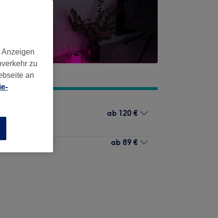
d Anzeigen
nverkehr zu
ebseite an
e-
ab
120 €
n
ab
89 €