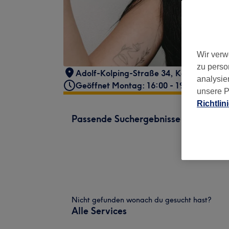
Wir verw
zu perso
Adolf-Kolping-Straße 34
,
Kempen
,
479
analysie
Geöffnet Montag: 16:00 - 19:00
unsere P
Richtlin
Passende Suchergebnisse
Nicht gefunden wonach du gesucht hast?
Alle Services