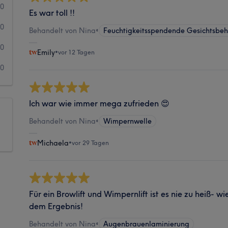
0
Es war toll !!
0
Behandelt von Nina
•
Feuchtigkeitsspendende Gesichtsbe
0
Emily
•
vor 12 Tagen
0
Ich war wie immer mega zufrieden 😍
Behandelt von Nina
•
Wimpernwelle
Michaela
•
vor 29 Tagen
Für ein Browlift und Wimpernlift ist es nie zu heiß- w
dem Ergebnis!
Behandelt von Nina
•
Augenbrauenlaminierung