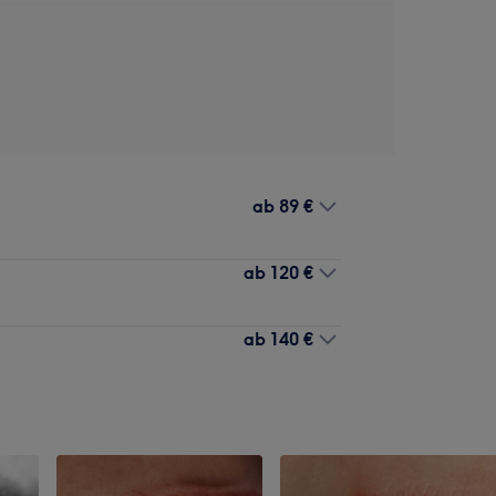
ab
89 €
ab
120 €
ab
140 €