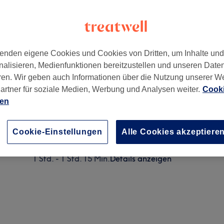
enden eigene Cookies und Cookies von Dritten, um Inhalte un
nalisieren, Medienfunktionen bereitzustellen und unseren Date
06
ren. Wir geben auch Informationen über die Nutzung unserer W
artner für soziale Medien, Werbung und Analysen weiter.
Cooki
ien
Aqua Facial + Lashlifting
2 Std. - 2 Std. 30 Min.
Details anzeigen
Cookie-Einstellungen
Alle Cookies akzeptiere
Aquafacial
1 Std. - 1 Std. 15 Min.
Details anzeigen