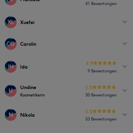
41 Bewertungen
Friseur
Services
XL
Xuefei
Nägel
Friseur
Gesicht
Services
CG
Carolin
Haarentfernung
Gesicht
Services
4.9
IH
Ida
9 Bewertungen
Gesicht
Services
Undine
5.0
U
Kosmetikerin
30 Bewertungen
Nägel
Gesicht
Haarentfernung
Info
5.0
N
Nikola
33 Bewertungen
Spezialistin für: Hautberatung, Kosmetikbehandlungen,
Problemhautbehandlung(Rosacea, Akne),Sugaring