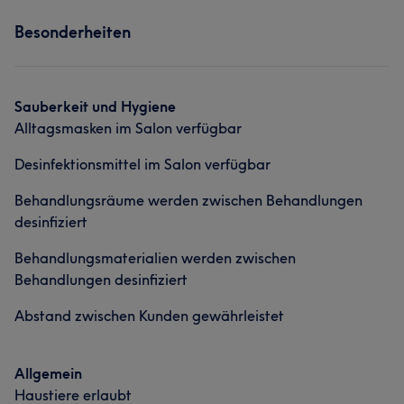
Behandlung- & Haarentfernung, Naturnagelpflege,
Services
Besonderheiten
Nägel
Gesicht
Massage
Services
Haarentfernung
Nägel
Gesicht
Massage
Sauberkeit und Hygiene
Alltagsmasken im Salon verfügbar
Haarentfernung
Desinfektionsmittel im Salon verfügbar
Behandlungsräume werden zwischen Behandlungen
desinfiziert
Behandlungsmaterialien werden zwischen
Behandlungen desinfiziert
Abstand zwischen Kunden gewährleistet
Allgemein
Haustiere erlaubt