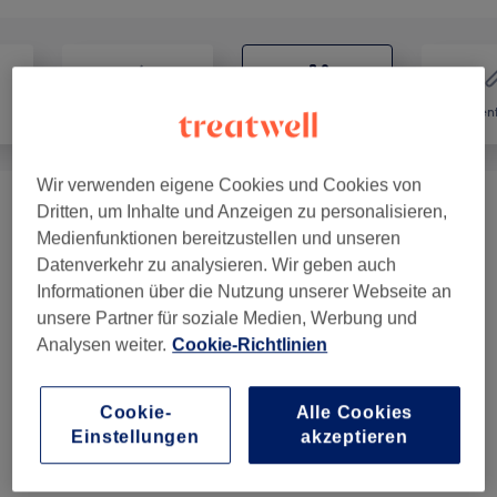
Friseur
Nägel
Haarent
Wir verwenden eigene Cookies und Cookies von
Dritten, um Inhalte und Anzeigen zu personalisieren,
Maniküre & Pediküre
(
4
)
ab 10 €
Medienfunktionen bereitzustellen und unseren
Datenverkehr zu analysieren. Wir geben auch
Informationen über die Nutzung unserer Webseite an
Salonbewertungen
unsere Partner für soziale Medien, Werbung und
Analysen weiter.
Cookie-Richtlinien
4,9
Cookie-
Alle Cookies
243 Bewertungen
Einstellungen
akzeptieren
Ambiente