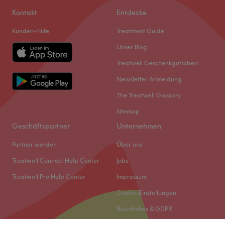
Kontakt
Entdecke
Kunden-Hilfe
Treatment Guide
Unser Blog
Treatwell Geschenkgutschein
Newsletter Anmeldung
The Treatwell Glossary
Sitemap
Geschäftspartner
Unternehmen
Partner werden
Über uns
Treatwell Connect Help Center
Jobs
Treatwell Pro Help Center
Impressum
Cookie-Einstellungen
Rechtliches & GDPR