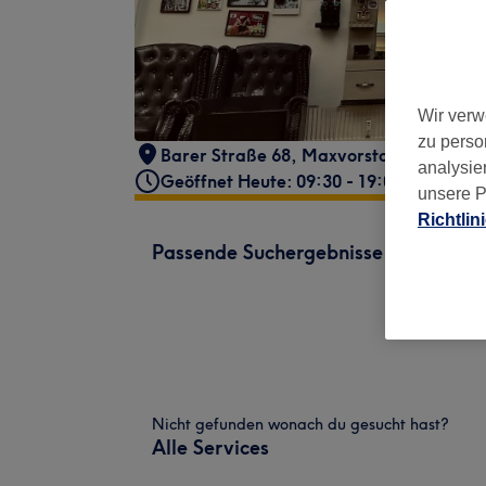
Wir verw
zu perso
Barer Straße 68
,
Maxvorstadt
,
Münche
analysie
Geöffnet Heute: 09:30 - 19:00
unsere P
Richtlin
Passende Suchergebnisse
Nicht gefunden wonach du gesucht hast?
Alle Services