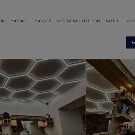
IK
MASSAGE
MÄNNER
GESCHENKGUTSCHEIN
SALE %
UNS
T