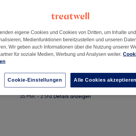
enden eigene Cookies und Cookies von Dritten, um Inhalte un
nalisieren, Medienfunktionen bereitzustellen und unseren Date
n
,
80799
ren. Wir geben auch Informationen über die Nutzung unserer W
artner für soziale Medien, Werbung und Analysen weiter.
Cooki
ien
Herren - Dauerwelle
20 Min. - 1 Std. 30 Min.
Details anzeigen
Cookie-Einstellungen
Alle Cookies akzeptiere
Damen - Dauerwelle
35 Min. - 2 Std.
Details anzeigen