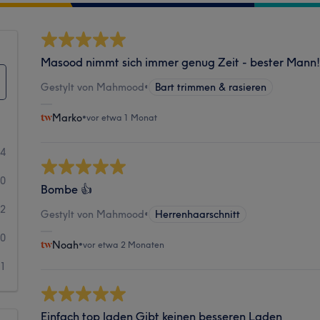
Masood nimmt sich immer genug Zeit - bester Mann
Gestylt von Mahmood
•
Bart trimmen & rasieren
Marko
•
vor etwa 1 Monat
24
0
Bombe 👍
2
Gestylt von Mahmood
•
Herrenhaarschnitt
0
Noah
•
vor etwa 2 Monaten
1
Einfach top laden Gibt keinen besseren Laden