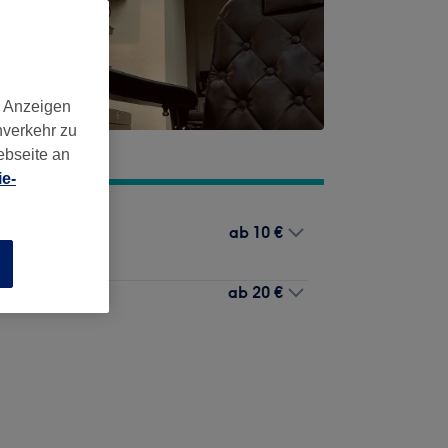
d Anzeigen
nverkehr zu
ebseite an
e-
ab
10 €
n
ab
20 €