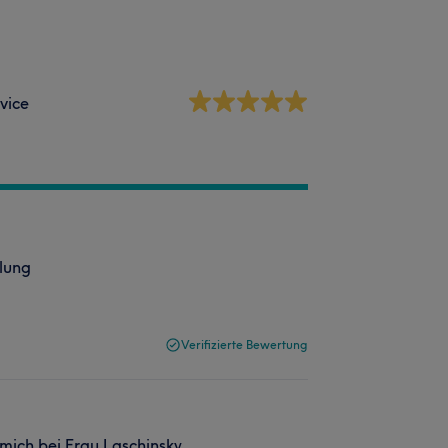
vice
dlung
Verifizierte Bewertung
mich bei Frau Laschinsky