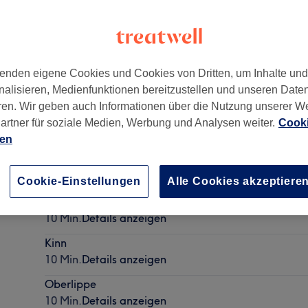
enden eigene Cookies und Cookies von Dritten, um Inhalte un
nalisieren, Medienfunktionen bereitzustellen und unseren Date
uttgart
,
70469
ren. Wir geben auch Informationen über die Nutzung unserer W
artner für soziale Medien, Werbung und Analysen weiter.
Cooki
ien
Augenbrauen
15 Min.
Details anzeigen
Cookie-Einstellungen
Alle Cookies akzeptiere
Wangen
10 Min.
Details anzeigen
Kinn
10 Min.
Details anzeigen
Oberlippe
10 Min.
Details anzeigen