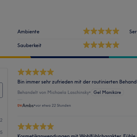
Ambiente
Ser
Sauberkeit
Bin immer sehr zufrieden mit der routinierten Behan
Behandelt von Michaela Laschinsky
•
Gel Maniküre
Ambs
•
vor etwa 22 Stunden
72
5
Kosmetikanwendungen mit Wohlfühlcharakter. Fühle 