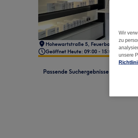
Wir verw
zu perso
Hohewartstraße 5
,
Feuerbach Mitte
,
St
analysie
Geöffnet Heute: 09:00 - 15:00
unsere P
Richtlin
Passende Suchergebnisse