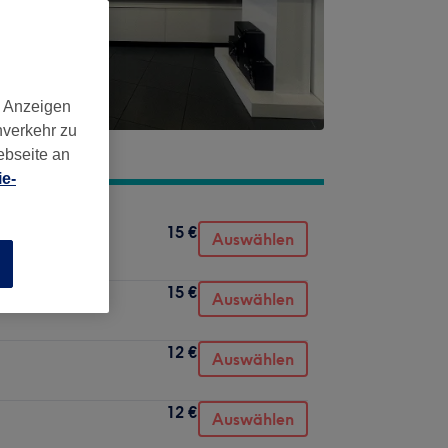
d Anzeigen
nverkehr zu
ebseite an
e-
15 €
Auswählen
n
15 €
Auswählen
12 €
Auswählen
12 €
Auswählen