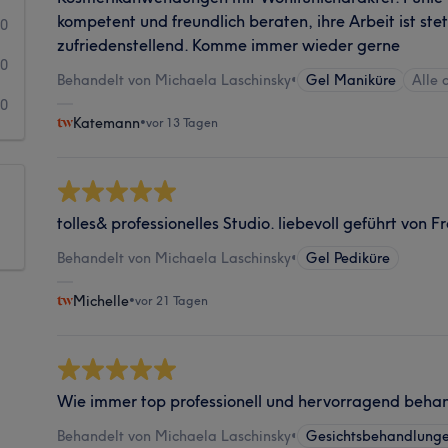
kompetent und freundlich beraten, ihre Arbeit ist ste
0
zufriedenstellend. Komme immer wieder gerne
0
Behandelt von Michaela Laschinsky
•
Gel Maniküre
Alle 
0
Katemann
•
vor 13 Tagen
tolles& professionelles Studio. liebevoll geführt von 
Behandelt von Michaela Laschinsky
•
Gel Pediküre
Michelle
•
vor 21 Tagen
Wie immer top professionell und hervorragend behan
Behandelt von Michaela Laschinsky
•
Gesichtsbehandlung