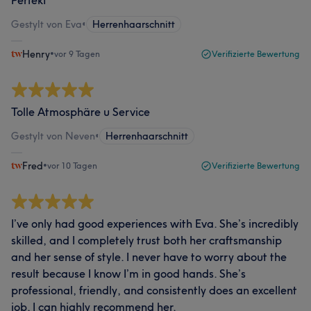
Perfekt
Gestylt von Eva
•
Herrenhaarschnitt
Henry
•
vor 9 Tagen
Verifizierte Bewertung
Tolle Atmosphäre u Service
Gestylt von Neven
•
Herrenhaarschnitt
Fred
•
vor 10 Tagen
Verifizierte Bewertung
I’ve only had good experiences with Eva. She’s incredibly
skilled, and I completely trust both her craftsmanship
and her sense of style. I never have to worry about the
result because I know I’m in good hands. She’s
professional, friendly, and consistently does an excellent
job. I can highly recommend her.