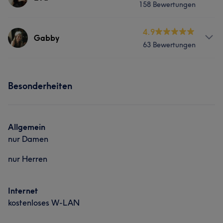
158 Bewertungen
Friseur
Services
4.9
Gabby
Was unsere Kunden über Neven sagen
63 Bewertungen
Friseur
Professionell
30
Kompetent
23
Erfahren
16
Services
Portfolio
Außergewöhnlich
14
Besonderheiten
Friseur
Was unsere Kunden über Gabby sagen
Allgemein
nur Damen
Professionell
7
Freundlich
6
Talentiert
5
nur Herren
Internet
kostenloses W-LAN