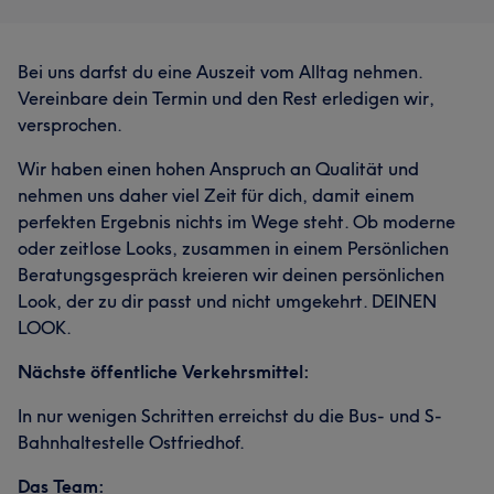
Bei uns darfst du eine Auszeit vom Alltag nehmen.
Vereinbare dein Termin und den Rest erledigen wir,
versprochen.
Wir haben einen hohen Anspruch an Qualität und
Was unsere Kunden über Eva sagen
nehmen uns daher viel Zeit für dich, damit einem
perfekten Ergebnis nichts im Wege steht. Ob moderne
Professionell
17
Kompetent
15
Sympathisch
11
oder zeitlose Looks, zusammen in einem Persönlichen
Beratungsgespräch kreieren wir deinen persönlichen
Talentiert
9
Look, der zu dir passt und nicht umgekehrt. DEINEN
LOOK.
Nächste öffentliche Verkehrsmittel:
In nur wenigen Schritten erreichst du die Bus- und S-
Bahnhaltestelle Ostfriedhof.
Das Team: