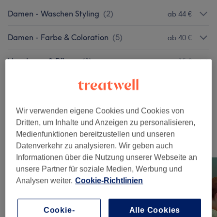
Damen - Waschen Styling
(
2
)
ab 44 €
Damen - Farbe & Coloration
(
5
)
ab 40 €
Haarkuren & Pflege
(
1
)
15 €
Herren - Haarschnitt, Bart & Stylings
(
7
)
ab 30 €
Kinder - Haarschnitte & Stylings
(
3
)
ab 40 €
Wir verwenden eigene Cookies und Cookies von
Dritten, um Inhalte und Anzeigen zu personalisieren,
Medienfunktionen bereitzustellen und unseren
Unsere Arbeit
Datenverkehr zu analysieren. Wir geben auch
Bild anklicken für weitere Details
Informationen über die Nutzung unserer Webseite an
unsere Partner für soziale Medien, Werbung und
Analysen weiter.
Cookie-Richtlinien
Cookie-
Alle Cookies