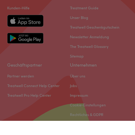
Kunden-Hilfe
Treatment Guide
Unser Blog
Treatwell Geschenkgutschein
Newsletter Anmeldung
The Treatwell Glossary
Sitemap
Geschäftspartner
Unternehmen
Partner werden
Über uns
Treatwell Connect Help Center
Jobs
Treatwell Pro Help Center
Impressum
Cookie-Einstellungen
Rechtliches & GDPR