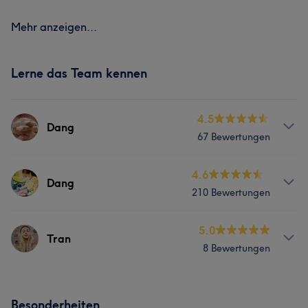
Mehr anzeigen...
Lerne das Team kennen
4.5
Dang
67 Bewertungen
Services
4.6
Dang
210 Bewertungen
Nägel
Gesicht
Massage
Services
5.0
Tran
8 Bewertungen
Nägel
Gesicht
Massage
Services
Portfolio
Besonderheiten