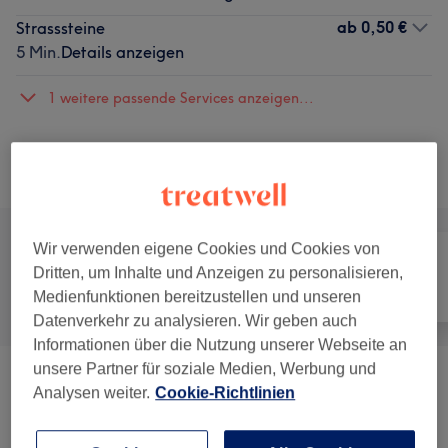
ab
0,50 €
Strasssteine
5 Min.
Details anzeigen
1 weitere passende Services anzeigen...
Nicht gefunden wonach du gesucht hast?
Alle Services
Wir verwenden eigene Cookies und Cookies von
Dritten, um Inhalte und Anzeigen zu personalisieren,
Alle
Nägel
Gesicht
Medienfunktionen bereitzustellen und unseren
Datenverkehr zu analysieren. Wir geben auch
Informationen über die Nutzung unserer Webseite an
unsere Partner für soziale Medien, Werbung und
Maniküre & Pediküre
(
25
)
ab 0,50 €
Analysen weiter.
Cookie-Richtlinien
Nagelmodellage
(
8
)
ab 5 €