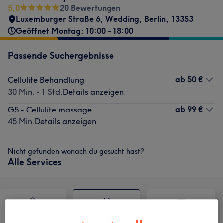
5,0
20 Bewertungen
Luxemburger Straße 6
,
Wedding
,
Berlin
,
13353
Geöffnet Montag: 10:00 - 18:00
Passende Suchergebnisse
ab
50 €
Cellulite Behandlung
30 Min. - 1 Std.
Details anzeigen
ab
99 €
G5 - Cellulite massage
45 Min.
Details anzeigen
Nicht gefunden wonach du gesucht hast?
Alle Services
Kosmetische
Massage
Körper