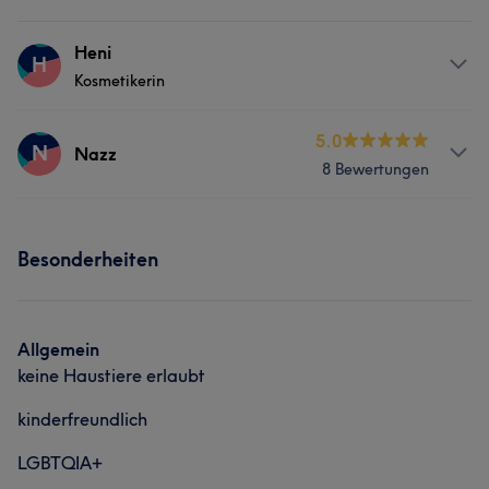
Heni
H
Kosmetikerin
Services
5.0
N
Nazz
8 Bewertungen
Körper
Friseur
Gesicht
Massage
Services
Haarentfernung
Kosmetische Zahnmedizin
Besonderheiten
Körper
Gesicht
Massage
Haarentfernung
Kosmetische Zahnmedizin
Allgemein
keine Haustiere erlaubt
kinderfreundlich
LGBTQIA+