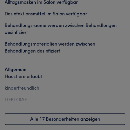
Alltagsmasken im Salon verfügbar
Portfolio
Desinfektionsmittel im Salon verfügbar
Behandlungsräume werden zwischen Behandlungen
desinfiziert
Behandlungsmaterialien werden zwischen
Behandlungen desinfiziert
Allgemein
Haustiere erlaubt
Was unsere Kunden über Naya sagen
kinderfreundlich
Außergewöhnlich
5
Aufmerksam
5
LGBTQIA+
Alle 17 Besonderheiten anzeigen