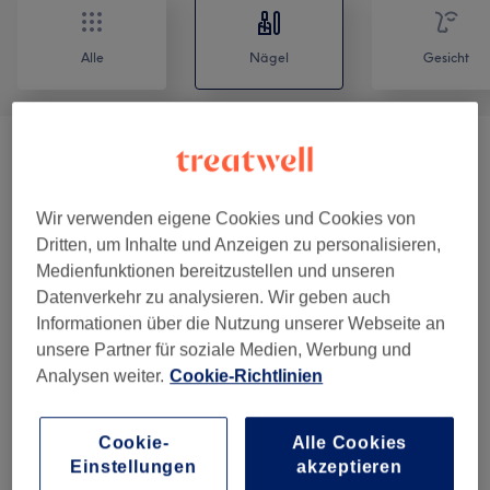
Alle
Nägel
Gesicht
Nail/Nail Art (Gel/Acryl)
(
5
)
ab 35 €
Maniküre Pflege
(
7
)
ab 15 €
Wir verwenden eigene Cookies und Cookies von
Dritten, um Inhalte und Anzeigen zu personalisieren,
Pediküre
(
8
)
ab 30 €
Medienfunktionen bereitzustellen und unseren
Datenverkehr zu analysieren. Wir geben auch
Fußpflege Leistungen
(
4
)
ab 15 €
Informationen über die Nutzung unserer Webseite an
unsere Partner für soziale Medien, Werbung und
Analysen weiter.
Cookie-Richtlinien
Unsere Arbeit
Bild anklicken für weitere Details
Cookie-
Alle Cookies
Einstellungen
akzeptieren