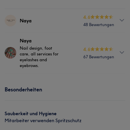
4.6
Naya
48 Bewertungen
Services
Naya
Nail design, foot
4.6
Nägel
Gesicht
care, all services for
67 Bewertungen
eyelashes and
eyebrows.
Info
Besonderheiten
18 years of experience in the profession and also in
private training.
Services
Sauberkeit und Hygiene
Mitarbeiter verwenden Spritzschutz
Nägel
Gesicht