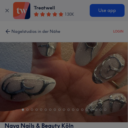
Treatwell
Use app
130K
Nagelstudios in der Nähe
LOGIN
Naya Nails & Beauty Köln