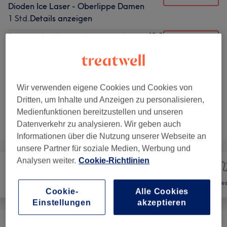
Dioden Ice Laser - Oberlippe Damen
1 Std.
Details anzeigen
40 €
Dauerhafte Haarentfernung mit
Auswählen
Dioden Ice Laser - Kinn Damen
1 Std.
Details anzeigen
5 weitere passende Services anzeigen...
Wir verwenden eigene Cookies und Cookies von
Dritten, um Inhalte und Anzeigen zu personalisieren,
Medienfunktionen bereitzustellen und unseren
Nicht gefunden wonach du gesucht hast?
Alle Services
Datenverkehr zu analysieren. Wir geben auch
Informationen über die Nutzung unserer Webseite an
unsere Partner für soziale Medien, Werbung und
Analysen weiter.
Cookie-Richtlinien
Nägel
Haarentfernung
Ges
Cookie-
Alle Cookies
Einstellungen
akzeptieren