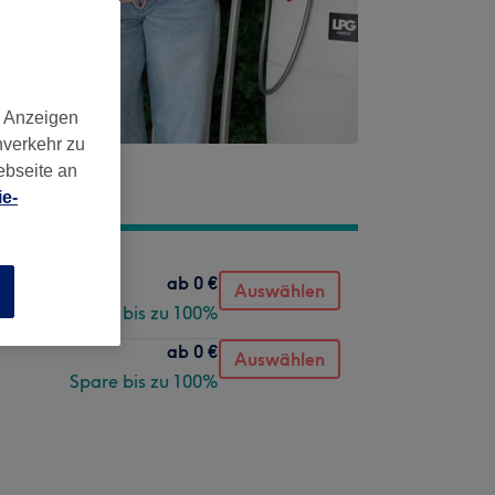
d Anzeigen
nverkehr zu
ebseite an
e-
ab
0 €
Auswählen
n
Spare bis zu 100%
ab
0 €
Auswählen
Spare bis zu 100%