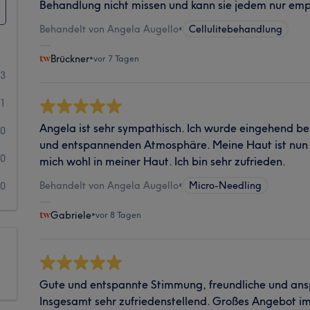
Behandlung nicht missen und kann sie jedem nur em
Behandelt von Angela Augello
•
Cellulitebehandlung
Brückner
•
vor 7 Tagen
13
1
Angela ist sehr sympathisch. Ich wurde eingehend b
0
und entspannenden Atmosphäre. Meine Haut ist nun s
0
mich wohl in meiner Haut. Ich bin sehr zufrieden.
Behandelt von Angela Augello
•
Micro-Needling
0
Gabriele
•
vor 8 Tagen
Gute und entspannte Stimmung, freundliche und an
Insgesamt sehr zufriedenstellend. Großes Angebot i