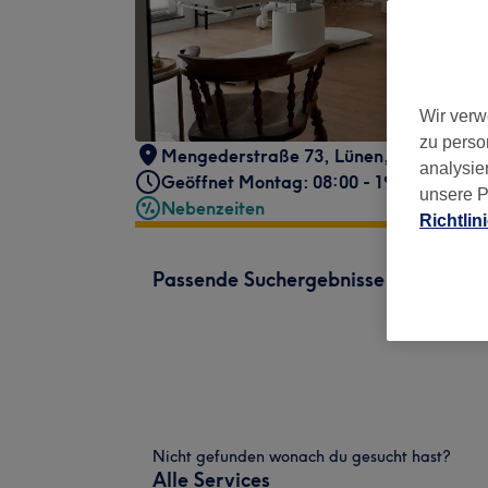
Wir verw
zu perso
Mengederstraße 73
,
Lünen
,
44536
analysie
Geöffnet Montag: 08:00 - 19:00
unsere P
Nebenzeiten
Richtlin
Passende Suchergebnisse
Nicht gefunden wonach du gesucht hast?
Alle Services