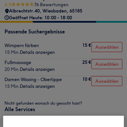
4,9
76 Bewertungen
Albrechtstr.40
,
Wiesbaden
,
65185
Geöffnet Heute: 10:00 - 18:00
Passende Suchergebnisse
15 €
Wimpern färben
Auswählen
15 Min.
Details anzeigen
25 €
Fußmassage
Auswählen
20 Min.
Details anzeigen
10 €
Damen Waxing - Oberlippe
Auswählen
15 Min.
Details anzeigen
Nicht gefunden wonach du gesucht hast?
Alle Services