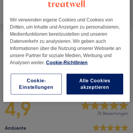
Haarentfernung
Gesicht
Massage
Wir verwenden eigene Cookies und Cookies von
Dritten, um Inhalte und Anzeigen zu personalisieren,
Medienfunktionen bereitzustellen und unseren
Datenverkehr zu analysieren. Wir geben auch
Gesichtsbehandlungen
(
17
)
ab 27 €
Informationen über die Nutzung unserer Webseite an
unsere Partner für soziale Medien, Werbung und
Augenbrauen & Wimpernbehandlungen
(
3
)
ab 13 €
Analysen weiter.
Cookie-Richtlinien
Cookie-
Alle Cookies
Salonbewertungen
Einstellungen
akzeptieren
4,9
76 Bewertungen
Ambiente