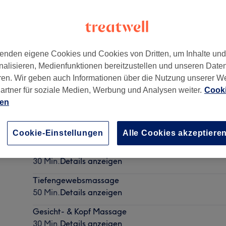
enden eigene Cookies und Cookies von Dritten, um Inhalte un
nalisieren, Medienfunktionen bereitzustellen und unseren Date
14199
ren. Wir geben auch Informationen über die Nutzung unserer W
artner für soziale Medien, Werbung und Analysen weiter.
Cooki
ien
Ganzkörpermassage
50 Min.
Details anzeigen
Cookie-Einstellungen
Alle Cookies akzeptiere
Rückenmassage
30 Min.
Details anzeigen
Tiefengewebsmassage
50 Min.
Details anzeigen
Gesicht- & Kopf Massage
30 Min.
Details anzeigen