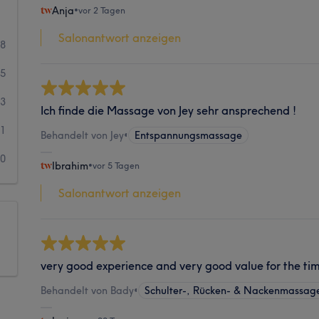
Anja
•
vor 2 Tagen
Salonantwort anzeigen
68
15
3
Ich finde die Massage von Jey sehr ansprechend !
1
Behandelt von Jey
•
Entspannungsmassage
0
Ibrahim
•
vor 5 Tagen
Salonantwort anzeigen
very good experience and very good value for the ti
Behandelt von Bady
•
Schulter-, Rücken- & Nackenmassag