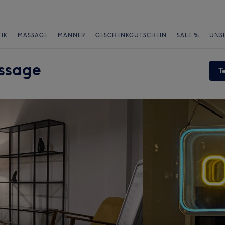
IK
MASSAGE
MÄNNER
GESCHENKGUTSCHEIN
SALE %
UNS
assage
T