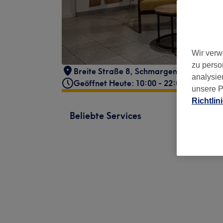
Wir verw
zu perso
Breite Straße 8
,
Schmargendorf
,
Berlin
,
analysie
Geöffnet Heute: 10:00 - 22:00
unsere P
Richtlin
Beliebte Services