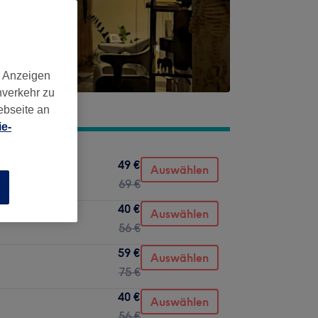
d Anzeigen
nverkehr zu
ebseite an
e-
49 €
Auswählen
69 €
n
40 €
Auswählen
56 €
59 €
Auswählen
75 €
40 €
Auswählen
56 €