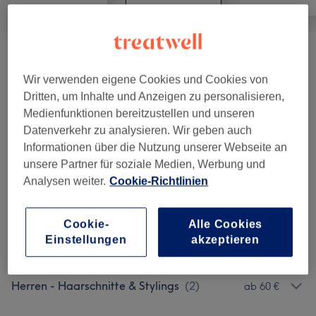
Haarpflege Behandlung
(
4
)
ab 7 €
Wir verwenden eigene Cookies und Cookies von
Damen - Haarschnitte & Stylings
(
6
)
ab 30 €
Dritten, um Inhalte und Anzeigen zu personalisieren,
Medienfunktionen bereitzustellen und unseren
Damen - Coloration /Schnitt & Föhnen
(
6
)
ab 90 €
Datenverkehr zu analysieren. Wir geben auch
Informationen über die Nutzung unserer Webseite an
Damen - Coloration & Föhnen (ohne
unsere Partner für soziale Medien, Werbung und
ab 90 €
Analysen weiter.
Cookie-Richtlinien
Schnitt)
(
6
)
Herren - Haarschnitte & Rasuren
(
6
)
ab 15 €
Cookie-
Alle Cookies
Einstellungen
akzeptieren
Kinder - Haarschnitte & Stylings
(
2
)
ab 20 €
Herren - Haarschnitte & Stylings
(
2
)
ab 60 €