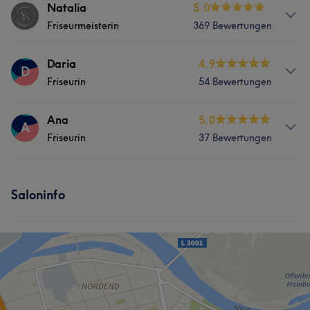
Natalia
5.0
Friseurmeisterin
369 Bewertungen
Services
Daria
4.9
D
Friseurin
54 Bewertungen
Friseur
Gesicht
Services
Ana
5.0
A
Portfolio
Friseurin
37 Bewertungen
Friseur
Gesicht
Services
Saloninfo
Friseur
Gesicht
Was unsere Kunden über Ana sagen
Freundlich
5