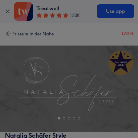
Treatwell
Use app
130K
Friseure in der Nähe
LOGIN
Natalia Schäfer Style