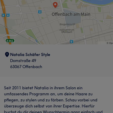
Natalia Schäfer Style
Domstraße 49
63067 Offenbach
Seit 2011 bietet Natalia in ihrem Salon ein
Was unsere Kunden über Natalia sagen
umfassendes Programm an, um deine Haare zu
pflegen, zu stylen und zu färben. Schau vorbei und
Professionell
35
Herzlich
24
Talentiert
18
überzeuge dich selbst von ihrer Expertise. Hierfür
Erfahren
17
buchst du dir deinen Wunschtermin ganz einfach und