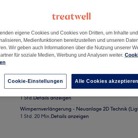
enden eigene Cookies und Cookies von Dritten, um Inhalte un
nalisieren, Medienfunktionen bereitzustellen und unseren Date
Wiesbaden
,
65187
ren. Wir geben auch Informationen über die Nutzung unserer W
artner für soziale Medien, Werbung und Analysen weiter.
Cooki
ien
Wimpernverlängerung - Neuanlage 3-6D Technik (R
1 Std. 30 Min.
Details anzeigen
Cookie-Einstellungen
Alle Cookies akzeptiere
Wimpernverlängerung - Neuanlage 1:1 Technik (Cla
1 Std.
Details anzeigen
Wimpernverlängerung - Neuanlage 2D Technik (Lig
1 Std. 20 Min.
Details anzeigen