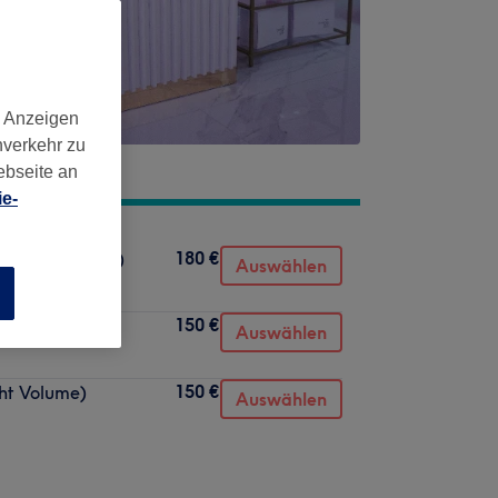
d Anzeigen
nverkehr zu
ebseite an
e-
180 €
ussian Volume)
Auswählen
n
150 €
ssic)
Auswählen
150 €
ht Volume)
Auswählen