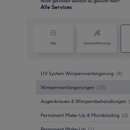
Nicht gefunden wonach du gesucht hast?
Alle Services
Alle
Haarentfernung
UV System Wimpernverlängerung
(
8
)
Wimpernverlängerungen
(
10
)
Augenbrauen & Wimpernbehandlungen
Permanent Make-Up & Microblading
(
3
)
Permanent Make-Up
(
1
)