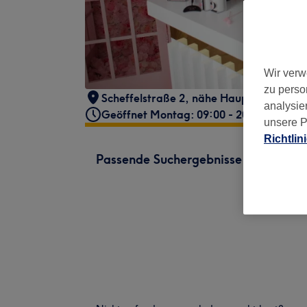
Wir verw
zu perso
Scheffelstraße 2
,
nähe Hauptbahnhof
,
analysie
Geöffnet Montag: 09:00 - 20:00
unsere P
Richtlin
Passende Suchergebnisse