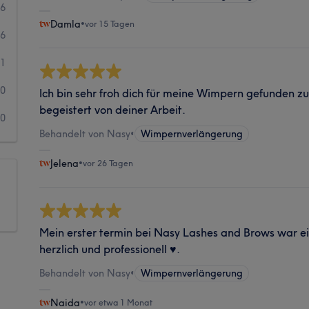
16
Damla
•
vor 15 Tagen
6
1
0
Ich bin sehr froh dich für meine Wimpern gefunden z
begeistert von deiner Arbeit.
0
Behandelt von Nasy
•
Wimpernverlängerung
Jelena
•
vor 26 Tagen
Mein erster termin bei Nasy Lashes and Brows war ein
herzlich und professionell ♥️.
Behandelt von Nasy
•
Wimpernverlängerung
Naida
•
vor etwa 1 Monat