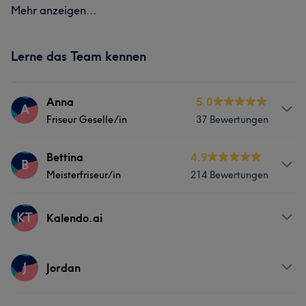
Mehr anzeigen...
Lerne das Team kennen
Anna
5.0
A
Friseur Geselle/in
37 Bewertungen
Info
Bettina
4.9
B
Meisterfriseur/in
214 Bewertungen
2012 die Friseurausbildung sehr erfolgreich
abgeschlossen
Info
KT
Kalendo.ai
Services
Deutscher Friseur-Meistertitel
Friseur
Gesicht
Services
Services
J
Jordan
Friseur
Friseur
Gesicht
Was unsere Kunden über Anna sagen