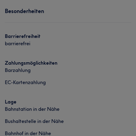
Services
Besonderheiten
Kompetent
5
Was unsere Kunden über Bettina sagen
Friseur
Professionell
26
Kompetent
24
Herzlich
15
Barrierefreiheit
Sympathisch
12
barrierefrei
Zahlungsmöglichkeiten
Barzahlung
EC-Kartenzahlung
Lage
Bahnstation in der Nähe
Bushaltestelle in der Nähe
Bahnhof in der Nähe