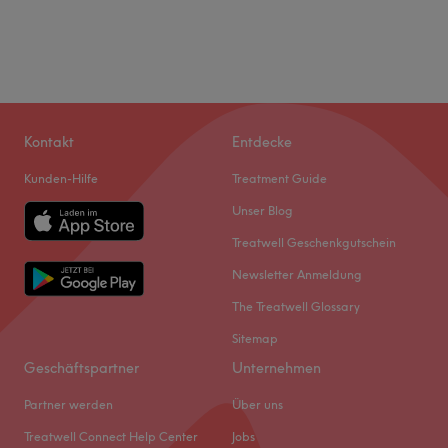
Kontakt
Entdecke
Kunden-Hilfe
Treatment Guide
Unser Blog
Treatwell Geschenkgutschein
Newsletter Anmeldung
The Treatwell Glossary
Sitemap
Geschäftspartner
Unternehmen
Partner werden
Über uns
Treatwell Connect Help Center
Jobs