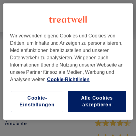
Alle
Friseur
Gesicht
Wir verwenden eigene Cookies und Cookies von
Dritten, um Inhalte und Anzeigen zu personalisieren,
Medienfunktionen bereitzustellen und unseren
Kosmetik
(
4
)
ab 10 €
Datenverkehr zu analysieren. Wir geben auch
Informationen über die Nutzung unserer Webseite an
unsere Partner für soziale Medien, Werbung und
Salonbewertungen
Analysen weiter.
Cookie-Richtlinien
4,8
Cookie-
Alle Cookies
Einstellungen
akzeptieren
1025 Bewertungen
Ambiente