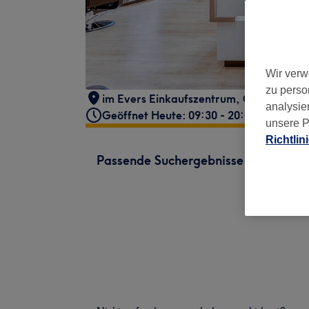
Wir verw
zu perso
im Evers Einkaufszentrum
,
Oertelplatz 
analysie
Geöffnet Heute: 09:30 - 20:00
unsere P
Richtlin
Passende Suchergebnisse