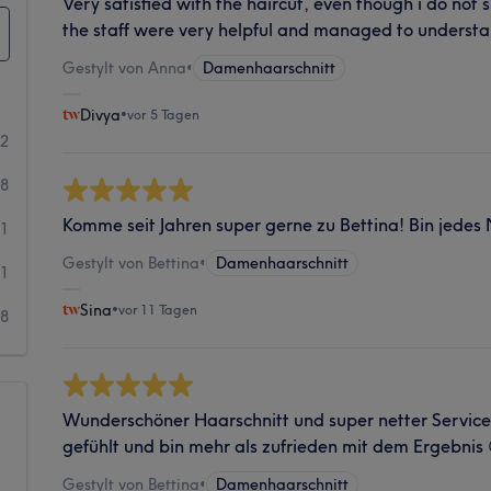
Very satisfied with the haircut, even though i do n
the staff were very helpful and managed to underst
Gestylt von Anna
•
Damenhaarschnitt
Divya
•
vor 5 Tagen
52
78
Komme seit Jahren super gerne zu Bettina! Bin jedes 
1
Gestylt von Bettina
•
Damenhaarschnitt
1
Sina
•
vor 11 Tagen
8
Wunderschöner Haarschnitt und super netter Service
gefühlt und bin mehr als zufrieden mit dem Ergebnis
Gestylt von Bettina
•
Damenhaarschnitt