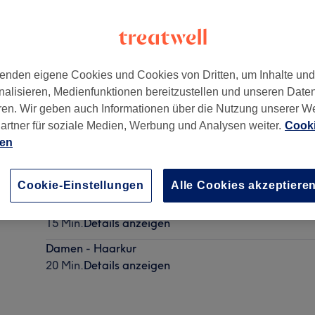
enden eigene Cookies und Cookies von Dritten, um Inhalte un
nalisieren, Medienfunktionen bereitzustellen und unseren Date
13
,
Allach-Untermenzing
,
München
,
80999
ren. Wir geben auch Informationen über die Nutzung unserer W
artner für soziale Medien, Werbung und Analysen weiter.
Cooki
ien
Damen - Infusion
15 Min.
Details anzeigen
Cookie-Einstellungen
Alle Cookies akzeptiere
Damen - Haarkur
15 Min.
Details anzeigen
Damen - Haarkur
20 Min.
Details anzeigen