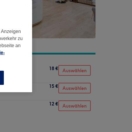
d Anzeigen
nverkehr zu
ebseite an
e-
18 €
Auswählen
n
15 €
Auswählen
12 €
Auswählen