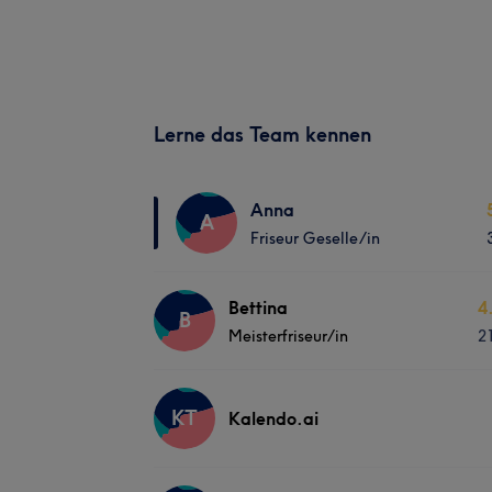
Lerne das Team kennen
Anna
A
Friseur Geselle/in
Bettina
4
B
Meisterfriseur/in
2
KT
Kalendo.ai