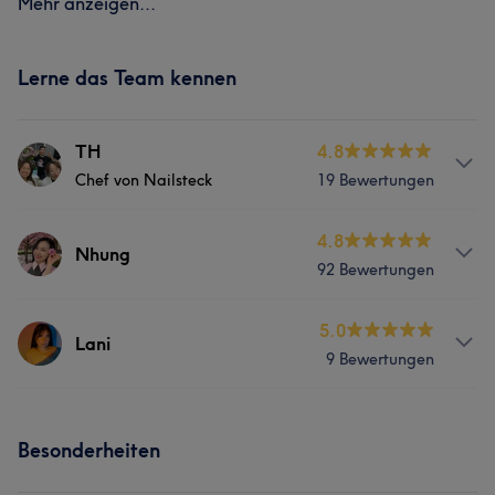
Mehr anzeigen...
Lerne das Team kennen
TH
4.8
Chef von Nailsteck
19 Bewertungen
Info
4.8
Nhung
92 Bewertungen
Über 10 Jahre in Nagel Design
Services
Info
5.0
Lani
9 Bewertungen
Über 10 Jahre Erfahrung Spezialisierung im
Nägel
Friseur
Gesicht
Nagelaufbau mit Acryl
Info
Services
Portfolio
Besonderheiten
Spezialisierung im Nageldesign
Nägel
Gesicht