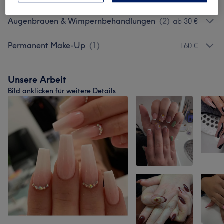
Augenbrauen & Wimpernbehandlungen
(
2
)
ab 30 €
Permanent Make-Up
(
1
)
160 €
Unsere Arbeit
Bild anklicken für weitere Details