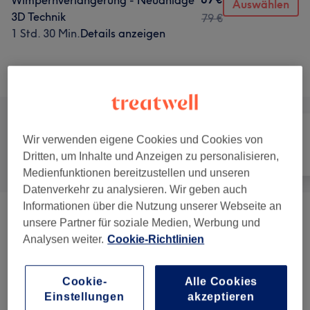
Wimpernverlängerung - Neuanlage
Auswählen
3D Technik
79 €
1 Std. 30 Min.
Details anzeigen
Alle Services
Wir verwenden eigene Cookies und Cookies von
Dritten, um Inhalte und Anzeigen zu personalisieren,
Alle
Nägel
Gesicht
Medienfunktionen bereitzustellen und unseren
Datenverkehr zu analysieren. Wir geben auch
Informationen über die Nutzung unserer Webseite an
Nagelmodellage
(
7
)
ab 3 €
unsere Partner für soziale Medien, Werbung und
Analysen weiter.
Cookie-Richtlinien
Maniküre & Pediküre
(
8
)
ab 4 €
Cookie-
Alle Cookies
Wimpernverlängerungen Mit UV-Lampe
Einstellungen
akzeptieren
ab 10 €
(ohne Irritationen)
(
12
)