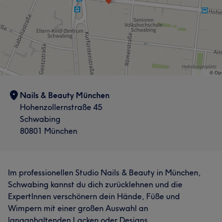
Was unsere Kunden über Mitarbeiter/in sagen
Professionell
7
Nails & Beauty München
Hohenzollernstraße 45
Schwabing
80801 München
Was unsere Kunden über Mitarbeiter/in sagen
Freundlich
13
Professionell
11
Erfahren
9
Im professionellen Studio Nails & Beauty in München,
Gründlich
8
Schwabing kannst du dich zurücklehnen und die
ExpertInnen verschönern dein Hände, Füße und
Wimpern mit einer großen Auswahl an
langanhaltenden Lacken oder Designs.