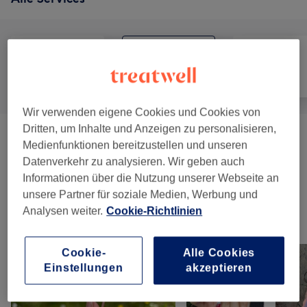
Alle
Nägel
Gesicht
Wir verwenden eigene Cookies und Cookies von
Dritten, um Inhalte und Anzeigen zu personalisieren,
Maniküre & Pediküre
(
14
)
ab 3 €
Medienfunktionen bereitzustellen und unseren
Datenverkehr zu analysieren. Wir geben auch
Nagelmodellage
(
5
)
ab 15 €
Informationen über die Nutzung unserer Webseite an
unsere Partner für soziale Medien, Werbung und
Analysen weiter.
Cookie-Richtlinien
Unsere Arbeit
Bild anklicken für weitere Details
Cookie-
Alle Cookies
Einstellungen
akzeptieren