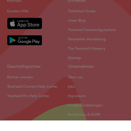
Kontakt
Entdecke
Kunden-Hilfe
Treatment Guide
Unser Blog
Treatwell Geschenkgutschein
Newsletter Anmeldung
The Treatwell Glossary
Sitemap
Geschäftspartner
Unternehmen
Partner werden
Über uns
Treatwell Connect Help Center
Jobs
Treatwell Pro Help Center
Impressum
Cookie-Einstellungen
Rechtliches & GDPR