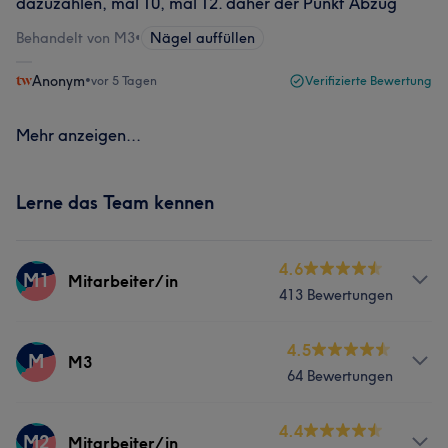
dazuzahlen, mal 10, mal 12. daher der Punkt Abzug
Behandelt von M3
•
Nägel auffüllen
Anonym
•
vor 5 Tagen
Verifizierte Bewertung
Mehr anzeigen...
Lerne das Team kennen
4.6
M1
Mitarbeiter/in
413 Bewertungen
Services
4.5
M
M3
64 Bewertungen
Nägel
Gesicht
Services
4.4
M2
Mitarbeiter/in