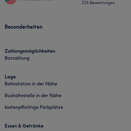
Portfolio
226 Bewertungen
Nägel
Gesicht
Services
Portfolio
Besonderheiten
Nägel
Gesicht
Portfolio
Zahlungsmöglichkeiten
Barzahlung
Lage
Bahnstation in der Nähe
Bushaltestelle in der Nähe
kostenpflichtige Parkplätze
Essen & Getränke