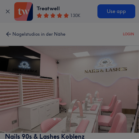
Treatwell
Use app
130K
Nagelstudios in der Nähe
LOGIN
Nails 90s & Lashes Koblenz