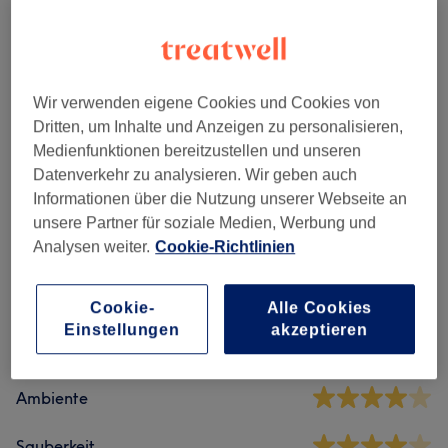
Acryl & Gel Hände
(
1
)
ab 35 €
Extra
(
1
)
ab 0,50 €
Wir verwenden eigene Cookies und Cookies von
Wimpernverlängerung
(
6
)
ab 25 €
Dritten, um Inhalte und Anzeigen zu personalisieren,
Medienfunktionen bereitzustellen und unseren
Augenbrauen Und Wimpern
(
3
)
ab 10 €
Datenverkehr zu analysieren. Wir geben auch
Informationen über die Nutzung unserer Webseite an
unsere Partner für soziale Medien, Werbung und
Salonbewertungen
Analysen weiter.
Cookie-Richtlinien
4,1
Cookie-
Alle Cookies
Einstellungen
akzeptieren
28 Bewertungen
Ambiente
Sauberkeit