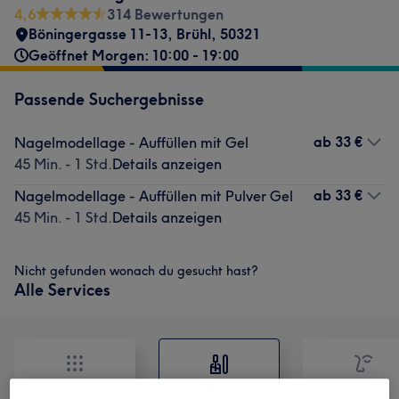
4,6
314 Bewertungen
Böningergasse 11-13
,
Brühl
,
50321
Geöffnet Morgen: 10:00 - 19:00
Passende Suchergebnisse
ab
33 €
Nagelmodellage - Auffüllen mit Gel
45 Min. - 1 Std.
Details anzeigen
ab
33 €
Nagelmodellage - Auffüllen mit Pulver Gel
45 Min. - 1 Std.
Details anzeigen
Nicht gefunden wonach du gesucht hast?
Alle Services
Alle
Nägel
Gesicht