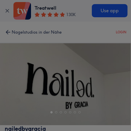
Treatwell
Use app
130K
Nagelstudios in der Nähe
LOGIN
nailedbygracia