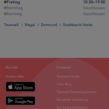
Freitag
10:30
–
19:00
Samstag
Geschlossen
Sonntag
Geschlossen
Treatwell
Nägel
Dortmund
Stadtbezirk Hörde
>
>
>
Kontakt
Entdecke
Kunden-Hilfe
Treatment Guide
Unser Blog
Treatwell Geschenkgutschein
Newsletter Anmeldung
The Treatwell Glossary