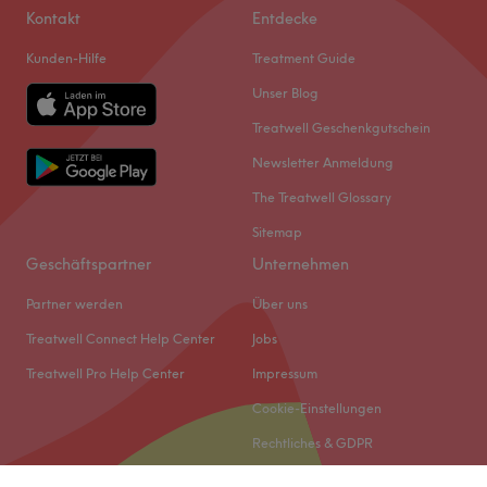
Kontakt
Entdecke
Kunden-Hilfe
Treatment Guide
Unser Blog
Treatwell Geschenkgutschein
Newsletter Anmeldung
The Treatwell Glossary
Sitemap
Geschäftspartner
Unternehmen
Partner werden
Über uns
Treatwell Connect Help Center
Jobs
Treatwell Pro Help Center
Impressum
Cookie-Einstellungen
Rechtliches & GDPR