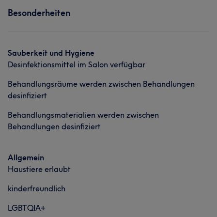
Besonderheiten
Nägel
Friseur
Gesicht
Massage
Portfolio
Sauberkeit und Hygiene
Desinfektionsmittel im Salon verfügbar
Behandlungsräume werden zwischen Behandlungen
desinfiziert
Behandlungsmaterialien werden zwischen
Behandlungen desinfiziert
Allgemein
Haustiere erlaubt
kinderfreundlich
LGBTQIA+