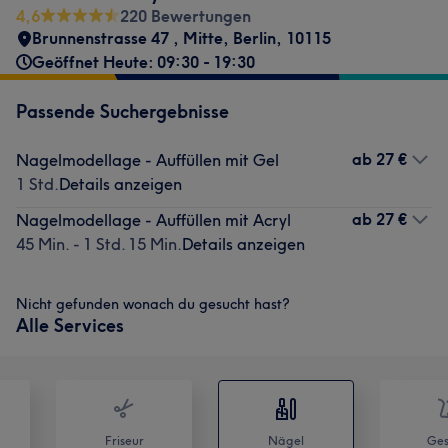
4,6
220 Bewertungen
Brunnenstrasse 47
,
Mitte
,
Berlin
,
10115
Geöffnet Heute: 09:30 - 19:30
Passende Suchergebnisse
ab
27 €
Nagelmodellage - Auffüllen mit Gel
1 Std.
Details anzeigen
ab
27 €
Nagelmodellage - Auffüllen mit Acryl
45 Min. - 1 Std. 15 Min.
Details anzeigen
Nicht gefunden wonach du gesucht hast?
Alle Services
Friseur
Nägel
Ges