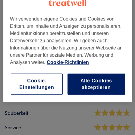
Maniküre & Pediküre
(
7
)
ab 13 €
Wir verwenden eigene Cookies und Cookies von
Dritten, um Inhalte und Anzeigen zu personalisieren,
Extras
(
9
)
ab 0,50 €
Medienfunktionen bereitzustellen und unseren
Datenverkehr zu analysieren. Wir geben auch
Informationen über die Nutzung unserer Webseite an
Salonbewertungen
unsere Partner für soziale Medien, Werbung und
Analysen weiter.
Cookie-Richtlinien
4,8
Cookie-
Alle Cookies
437 Bewertungen
Einstellungen
akzeptieren
Ambiente
Sauberkeit
Service