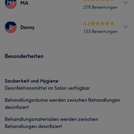
M1
MA
218 Bewertungen
Services
4.8
D
Danny
153 Bewertungen
Nägel
Services
Was unsere Kunden über MA sagen
Besonderheiten
Nägel
Professionell
6
Fürsorglich
5
Gründlich
5
Was unsere Kunden über Danny sagen
Sauberkeit und Hygiene
Desinfektionsmittel im Salon verfügbar
Freundlich
7
Professionell
6
Behandlungsräume werden zwischen Behandlungen
desinfiziert
Behandlungsmaterialien werden zwischen
Behandlungen desinfiziert