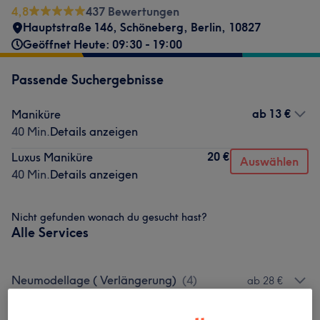
4,8
437 Bewertungen
Hauptstraße 146
,
Schöneberg
,
Berlin
,
10827
Geöffnet Heute: 09:30 - 19:00
Passende Suchergebnisse
ab
13 €
Maniküre
40 Min.
Details anzeigen
20 €
Luxus Maniküre
Auswählen
40 Min.
Details anzeigen
Nicht gefunden wonach du gesucht hast?
Alle Services
Neumodellage ( Verlängerung)
(
4
)
ab 28 €
Auffüllen
(
4
)
ab 28 €