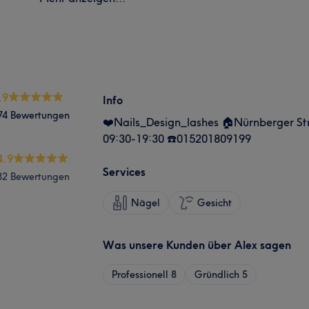
.9
Info
74 Bewertungen
❤️Nails_Design_lashes 🏠Nürnberger St
09:30-19:30 ☎️015201809199
4.9
Services
82 Bewertungen
Nägel
Gesicht
Was unsere Kunden über Alex sagen
Professionell
8
Gründlich
5