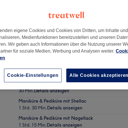
enden eigene Cookies und Cookies von Dritten, um Inhalte un
nalisieren, Medienfunktionen bereitzustellen und unseren Date
Berlin
,
10789
ren. Wir geben auch Informationen über die Nutzung unserer W
artner für soziale Medien, Werbung und Analysen weiter.
Cooki
ien
Maniküre mit Shellac
40 Min.
Details anzeigen
Cookie-Einstellungen
Alle Cookies akzeptiere
Fingernägel lackieren mit Shellac Farbe( ohne mani
30 Min.
Details anzeigen
Maniküre & Pediküre mit Shellac
1 Std. 30 Min.
Details anzeigen
Maniküre & Pediküre mit Nagellack
1 Std. 15 Min.
Details anzeigen