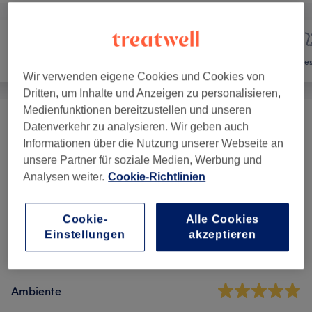
Nägel
Haarentfernung
Ges
Wir verwenden eigene Cookies und Cookies von
Dritten, um Inhalte und Anzeigen zu personalisieren,
Medienfunktionen bereitzustellen und unseren
Haarentfernung Mit Fadentechnik
(
2
)
Datenverkehr zu analysieren. Wir geben auch
ab 15 €
Informationen über die Nutzung unserer Webseite an
unsere Partner für soziale Medien, Werbung und
Analysen weiter.
Cookie-Richtlinien
Salonbewertungen
Cookie-
Alle Cookies
5,0
Einstellungen
akzeptieren
34 Bewertungen
Ambiente