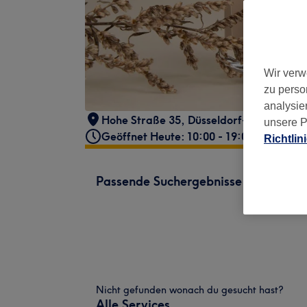
Wir verw
zu perso
analysie
Hohe Straße 35, Düsseldorf-Stadtbezirk
unsere P
Geöffnet Heute: 10:00 - 19:00
Richtlin
Passende Suchergebnisse
Nicht gefunden wonach du gesucht hast?
Alle Services