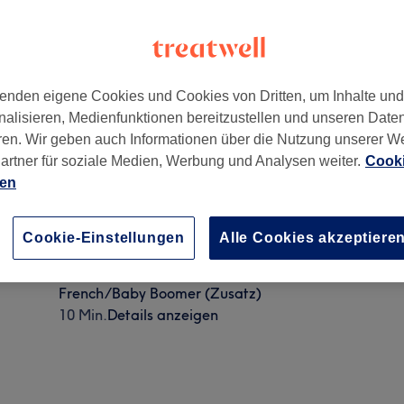
enden eigene Cookies und Cookies von Dritten, um Inhalte un
nalisieren, Medienfunktionen bereitzustellen und unseren Date
ren. Wir geben auch Informationen über die Nutzung unserer W
 1
,
Carlstadt
,
Düsseldorf
,
40213
artner für soziale Medien, Werbung und Analysen weiter.
Cooki
ien
Chrystals / Stickers (Zusatz)
Cookie-Einstellungen
Alle Cookies akzeptiere
10 Min.
Details anzeigen
French/Baby Boomer (Zusatz)
10 Min.
Details anzeigen