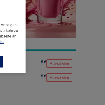
d Anzeigen
nverkehr zu
ebseite an
e-
5 €
n
Auswählen
5 €
Auswählen