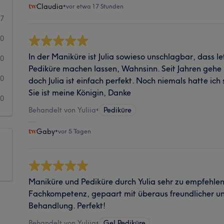
Claudia
•
vor etwa 17 Stunden
27
0
In der Maniküre ist Julia sowieso unschlagbar, dass l
0
Pediküre machen lassen, Wahnsinn. Seit Jahren gehe i
0
doch Julia ist einfach perfekt. Noch niemals hatte ic
Sie ist meine Königin, Danke
0
Behandelt von Yuliia
•
Pediküre
Gaby
•
vor 5 Tagen
Maniküre und Pediküre durch Yulia sehr zu empfehle
Fachkompetenz, gepaart mit überaus freundlicher 
Behandlung. Perfekt!
Behandelt von Yuliia
•
Gel Pediküre