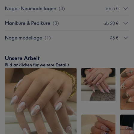
Nagel-Neumodellagen
(
3
)
ab 5 €
Maniküre & Pediküre
(
3
)
ab 20 €
Nagelmodellage
(
1
)
45 €
Unsere Arbeit
Bild anklicken für weitere Details