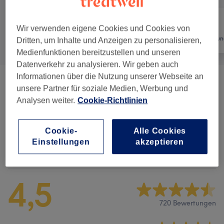
Wir verwenden eigene Cookies und Cookies von
Alle
Nägel
Haarentfernun
Dritten, um Inhalte und Anzeigen zu personalisieren,
Medienfunktionen bereitzustellen und unseren
Datenverkehr zu analysieren. Wir geben auch
Informationen über die Nutzung unserer Webseite an
Maniküre & Pediküre
(
8
)
ab 0,50 €
unsere Partner für soziale Medien, Werbung und
Analysen weiter.
Cookie-Richtlinien
Nagelmodellage
(
6
)
ab 15 €
Cookie-
Alle Cookies
Einstellungen
akzeptieren
Salonbewertungen
4,5
720 Bewertungen