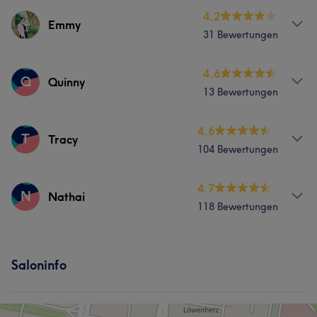
Services
4.2
Emmy
31 Bewertungen
Massage
Services
4.6
Q
Quinny
13 Bewertungen
Nägel
Massage
Haarentfernung
Services
4.6
T
Tracy
104 Bewertungen
Nägel
Gesicht
Massage
Services
4.7
Haarentfernung
N
Nathai
118 Bewertungen
Massage
Services
Saloninfo
Nägel
Massage