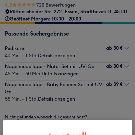
4,5
720 Bewertungen
Rüttenscheider Str. 272
,
Essen, Stadtbezirk II
,
45131
Geöffnet Morgen: 10:00 - 20:00
Passende Suchergebnisse
ab
30 €
Pediküre
40 Min. - 1 Std.
Details anzeigen
ab
30 €
Nagelmodellage - Natur Set mit UV-Gel
45 Min. - 50 Min.
Details anzeigen
ab
39 €
Nagelmodellage - Baby Boomer Set mit UV-
Gel
55 Min. - 1 Std.
Details anzeigen
Nicht gefunden wonach du gesucht hast?
Alle Services