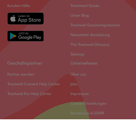
Kunden-Hilfe
Treatment Guide
Unser Blog
Treatwell Geschenkgutschein
Newsletter Anmeldung
The Treatwell Glossary
Sitemap
Geschäftspartner
Unternehmen
Partner werden
Über uns
Treatwell Connect Help Center
Jobs
Treatwell Pro Help Center
Impressum
Cookie-Einstellungen
Rechtliches & GDPR
© 2026 Treatwell DACH GmbH