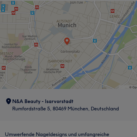
Haarentfernung
Was unsere Kunden über MA sagen
Gründlich
13
Kompetent
12
Talentiert
7
Freundlich
7
N&A Beauty - Isarvorstadt
Rumfordstraße 5, 80469 München, Deutschland
Umwerfende Nageldesigns und umfangreiche