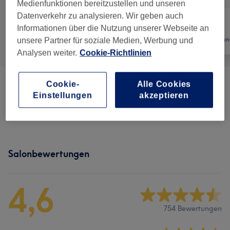
Medienfunktionen bereitzustellen und unseren
Datenverkehr zu analysieren. Wir geben auch
Informationen über die Nutzung unserer Webseite an
Alle
Nägel
Haarentfernun
unsere Partner für soziale Medien, Werbung und
Analysen weiter.
Cookie-Richtlinien
Cookie-
Alle Cookies
Maniküre & Nagelverlängerungen
(
21
)
ab 15 €
Einstellungen
akzeptieren
Pediküre
(
5
)
ab 40 €
Salonbewertungen
4,6
754 Bewertungen