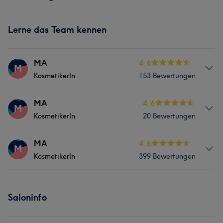
Lerne das Team kennen
MA
4.6
M
KosmetikerIn
153 Bewertungen
Services
MA
4.6
M
KosmetikerIn
20 Bewertungen
Nägel
Körper
Gesicht
Massage
Services
MA
4.6
Haarentfernung
M
KosmetikerIn
399 Bewertungen
Nägel
Körper
Gesicht
Massage
Was unsere Kunden über MA sagen
Services
Saloninfo
Gründlich
6
Nägel
Körper
Gesicht
Massage