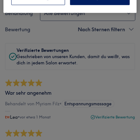
Behandlung
Alle Bewertungen
Bewertung
Nach Sternen filtern
Verifizierte Bewertungen
Geschrieben von unseren Kunden, damit du weißt, was
dich in jedem Salon erwartet.
War sehr angenehm
Behandelt von Myriam Filz
•
Entspannungsmassage
Lea
•
vor etwa 1 Monat
Verifizierte Bewertung