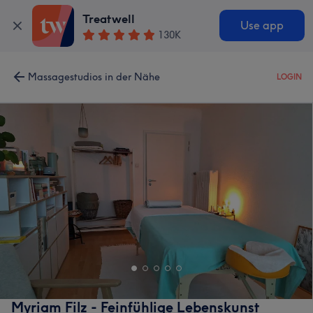
Treatwell
Use app
130K
Massagestudios in der Nähe
LOGIN
Myriam Filz - Feinfühlige Lebenskunst