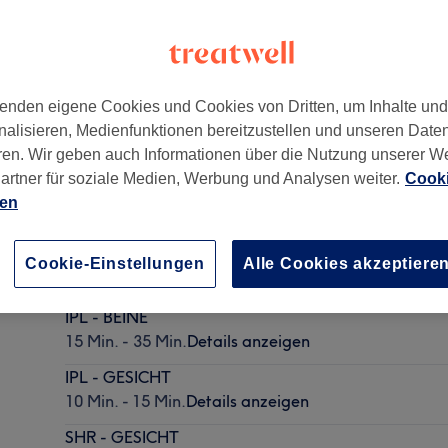
enden eigene Cookies und Cookies von Dritten, um Inhalte un
nalisieren, Medienfunktionen bereitzustellen und unseren Date
ren. Wir geben auch Informationen über die Nutzung unserer W
artner für soziale Medien, Werbung und Analysen weiter.
Cooki
ien
IPL Paket Preise 5 Zahlen +1 Behandlung Gratis
Cookie-Einstellungen
Alle Cookies akzeptiere
25 Min. - 2 Std. 30 Min.
Details anzeigen
IPL - BEINE
15 Min. - 35 Min.
Details anzeigen
IPL - GESICHT
10 Min. - 15 Min.
Details anzeigen
SHR - GESICHT