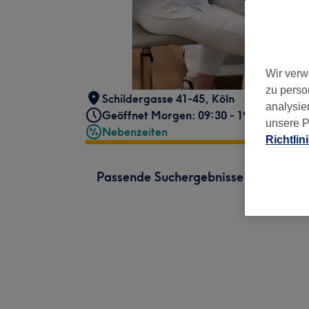
Wir verw
zu perso
Schildergasse 41-45
,
Köln
analysie
Geöffnet Morgen: 09:30 - 19:30
unsere P
Nebenzeiten
Richtlin
Passende Suchergebnisse