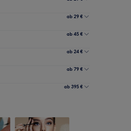
ab
29 €
ab
45 €
ab
24 €
ab
79 €
ab
395 €