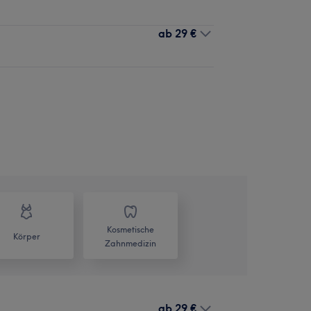
ab
29 €
Kosmetische
Körper
Zahnmedizin
ab
29 €