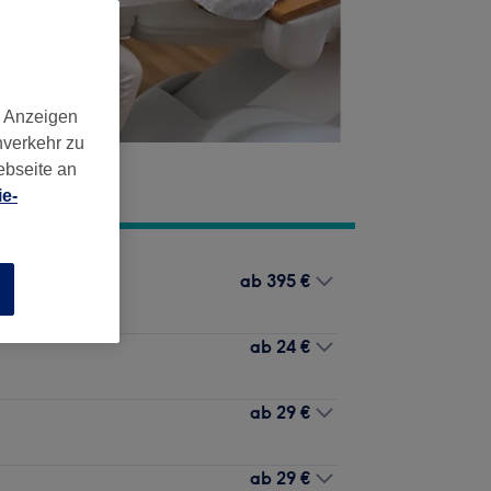
d Anzeigen
nverkehr zu
ebseite an
e-
ab
395 €
n
ab
24 €
ab
29 €
ab
29 €