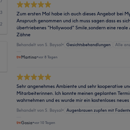
7
3
Zum ersten Mal habe ich auch dieses Angebot bei My
Anspruch genommen und ich muss sagen dass es sich 
2
übertriebenes "Hollywood" Smile,sondern eine reale
Zähne
Behandelt von S. Baysal
•
Gesichtsbehandlungen
Alle an
Martina
•
vor 8 Tagen
Sehr angenehmes Ambiente und sehr kooperative und 
Mitarbeiterinnen. Ich konnte meinen geplanten Termin
wahrnehmen und es wurde mir ein kostenloses neues
Behandelt von S. Baysal
•
Augenbrauen zupfen mit Fadent
Gosia
•
vor 10 Tagen