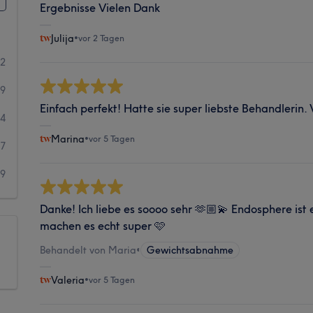
Ergebnisse Vielen Dank
Julija
•
vor 2 Tagen
12
49
Einfach perfekt! Hatte sie super liebste Behandlerin.
14
Marina
•
vor 5 Tagen
7
9
Danke! Ich liebe es soooo sehr 🫶🏼💫 Endosphere ist 
machen es echt super 🩷
Behandelt von Maria
•
Gewichtsabnahme
Valeria
•
vor 5 Tagen