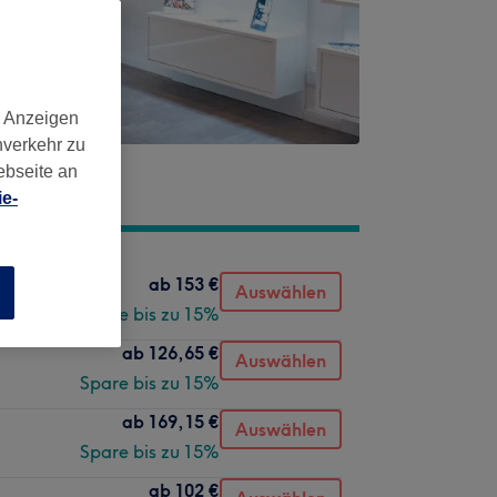
d Anzeigen
nverkehr zu
ebseite an
e-
ab
153 €
Auswählen
n
Spare bis zu 15%
ab
126,65 €
Auswählen
Spare bis zu 15%
ab
169,15 €
Auswählen
Spare bis zu 15%
ab
102 €