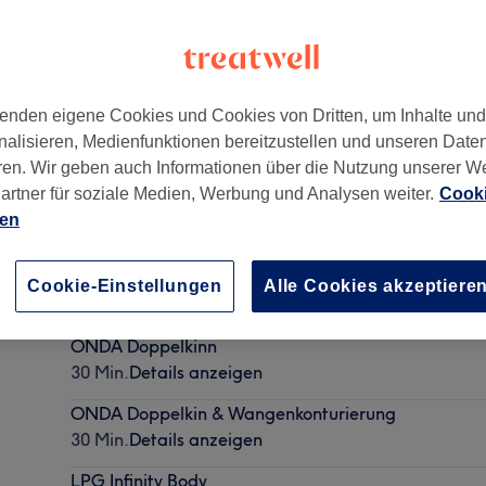
enden eigene Cookies und Cookies von Dritten, um Inhalte un
nalisieren, Medienfunktionen bereitzustellen und unseren Date
ren. Wir geben auch Informationen über die Nutzung unserer W
artner für soziale Medien, Werbung und Analysen weiter.
Cooki
ien
ONDA Arme
Cookie-Einstellungen
Alle Cookies akzeptiere
30 Min.
Details anzeigen
ONDA Doppelkinn
30 Min.
Details anzeigen
ONDA Doppelkin & Wangenkonturierung
30 Min.
Details anzeigen
LPG Infinity Body