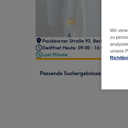
Wir verw
zu perso
Paulsborner Straße 93
,
Berlin
,
10709
analysie
Geöffnet Heute: 09:00 - 16:00
unsere P
Last Minute
Richtlin
Passende Suchergebnisse