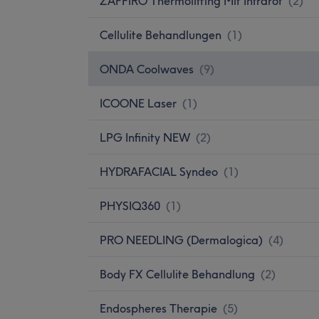
ZAFFIRO Thermolifting Mit Infrarot
(
2
)
Cellulite Behandlungen
(
1
)
ONDA Coolwaves
(
9
)
ICOONE Laser
(
1
)
LPG Infinity NEW
(
2
)
HYDRAFACIAL Syndeo
(
1
)
PHYSIQ360
(
1
)
PRO NEEDLING (Dermalogica)
(
4
)
Body FX Cellulite Behandlung
(
2
)
Endospheres Therapie
(
5
)