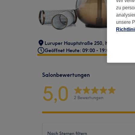
Wir verw
zu perso
analysie
unsere P
Richtlin
Luruper Hauptstraße 250
,
Hamburg
,
2
Geöffnet Heute: 09:00 - 19:00
Salonbewertungen
5,0
2 Bewertungen
Nach Sternen filtern