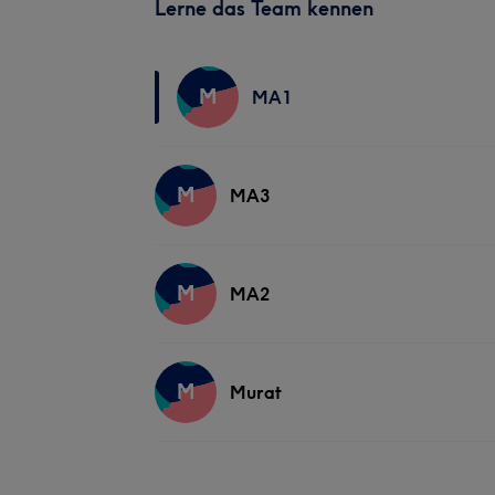
Lerne das Team kennen
M
MA1
M
MA3
M
MA2
M
Murat