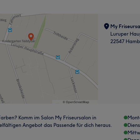
My Friseursa
Luruper Hau
22547 Hamb
Farben? Komm im Salon My Friseursalon in
Mont
lfältigen Angebot das Passende für dich heraus.
Dien
Mitt
Donn