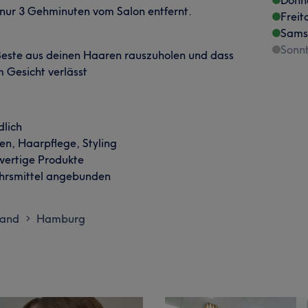
h nur 3 Gehminuten vom Salon entfernt.
Freit
Sams
Sonn
 Beste aus deinen Haaren rauszuholen und dass
 Gesicht verlässt
dlich
en, Haarpflege, Styling
wertige Produkte
kehrsmittel angebunden
land
Hamburg
>