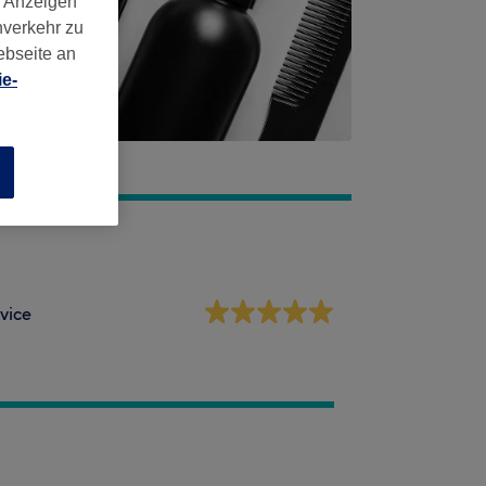
d Anzeigen
nverkehr zu
ebseite an
e-
n
vice