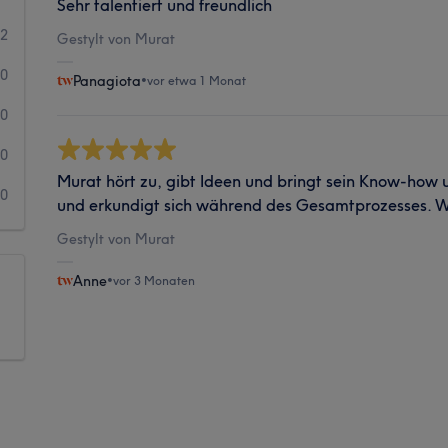
Sehr talentiert und freundlich
2
Gestylt von Murat
0
Panagiota
•
vor etwa 1 Monat
0
0
Murat hört zu, gibt Ideen und bringt sein Know-how 
0
und erkundigt sich während des Gesamtprozesses. Wu
Gestylt von Murat
Anne
•
vor 3 Monaten