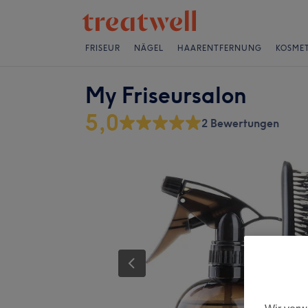
FRISEUR
NÄGEL
HAARENTFERNUNG
KOSMET
My Friseursalon
5,0
2 Bewertungen