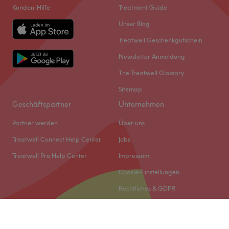
Kunden-Hilfe
Treatment Guide
Unser Blog
Treatwell Geschenkgutschein
Newsletter Anmeldung
The Treatwell Glossary
Sitemap
Geschäftspartner
Unternehmen
Partner werden
Über uns
Treatwell Connect Help Center
Jobs
Treatwell Pro Help Center
Impressum
Cookie-Einstellungen
Rechtliches & GDPR
© 2026 Treatwell DACH GmbH