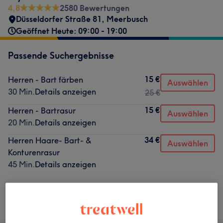
4,8
2580 Bewertungen
Düsseldorfer Straße 81
,
Meerbusch
Geöffnet Heute: 09:00 - 19:00
Passende Suchergebnisse
15 €
Herren - Bart färben
Auswählen
30 Min.
Details anzeigen
25 €
15 €
Herren - Bartrasur
Auswählen
20 Min.
Details anzeigen
34 €
Herren Haare- Bart- &
Auswählen
Konturenrasur
45 Min.
Details anzeigen
Nicht gefunden wonach du gesucht hast?
Alle Services