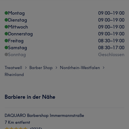
Montag
09:00
–
19:00
Dienstag
09:00
–
19:00
Mittwoch
09:00
–
19:00
Donnerstag
09:00
–
19:00
Freitag
08:30
–
19:00
Samstag
08:30
–
17:00
Was unsere Kunden über Abbas sagen
Sonntag
Geschlossen
Professionell
38
Kompetent
19
Gründlich
15
Treatwell
Barber Shop
Nordrhein-Westfalen
>
>
>
Rheinland
Aufmerksam
11
Barbiere in der Nähe
DAQUARO Barbershop Immermannstraße
7 Km entfernt