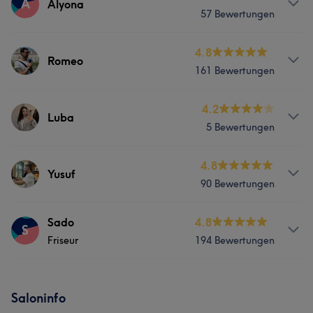
A
Alyona
Portfolio
57 Bewertungen
Friseur
Gesicht
Haarentfernung
Services
4.8
Romeo
Portfolio
161 Bewertungen
Friseur
Gesicht
Haarentfernung
Services
4.2
Luba
Portfolio
5 Bewertungen
Friseur
Services
4.8
Yusuf
Portfolio
90 Bewertungen
Friseur
Gesicht
Services
Sado
4.8
S
Friseur
194 Bewertungen
Friseur
Haarentfernung
Services
Was unsere Kunden über Yusuf sagen
Saloninfo
Nägel
Friseur
Gesicht