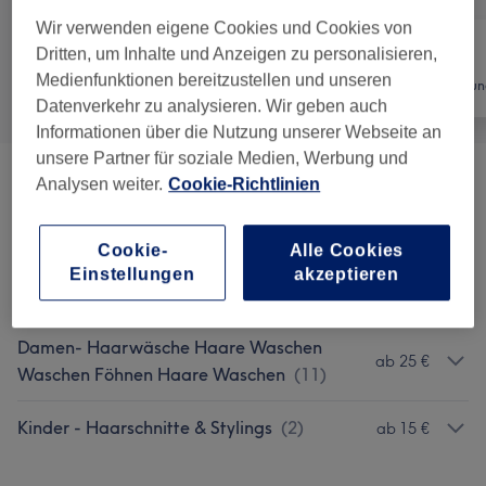
Wir verwenden eigene Cookies und Cookies von
Dritten, um Inhalte und Anzeigen zu personalisieren,
Medienfunktionen bereitzustellen und unseren
Alle
Friseur
Haarentfernun
Datenverkehr zu analysieren. Wir geben auch
Informationen über die Nutzung unserer Webseite an
unsere Partner für soziale Medien, Werbung und
Analysen weiter.
Cookie-Richtlinien
Damen - Haarschnitte & Stylings
(
2
)
ab 15 €
Herren - Haarschnitte & Rasuren- Barber-
Cookie-
Alle Cookies
Barbier- Barbershop- Friseur- Frisör-
ab 15 €
Einstellungen
akzeptieren
Herrenfriseur Salon
(
7
)
Damen- Haarwäsche Haare Waschen
ab 25 €
Waschen Föhnen Haare Waschen
(
11
)
Kinder - Haarschnitte & Stylings
(
2
)
ab 15 €