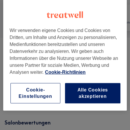
Alle
Friseur
Haarentfernun
Wir verwenden eigene Cookies und Cookies von
Dritten, um Inhalte und Anzeigen zu personalisieren,
Medienfunktionen bereitzustellen und unseren
Damen - Haarschnitte & Stylings
(
11
)
ab 15 €
Datenverkehr zu analysieren. Wir geben auch
Informationen über die Nutzung unserer Webseite an
Haarverlängerung
(
10
)
ab 2,50 €
unsere Partner für soziale Medien, Werbung und
Analysen weiter.
Cookie-Richtlinien
Damen - Farbe & Coloration
(
8
)
ab 38 €
Cookie-
Alle Cookies
Haarkuren/Pflege & Dauerhafte
ab 69 €
Einstellungen
akzeptieren
Haarglättung
(
4
)
Salonbewertungen