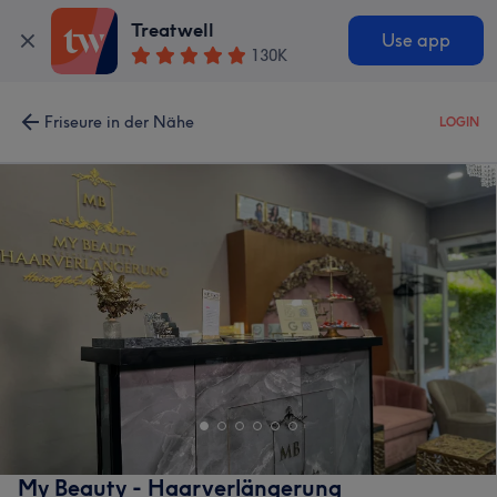
Treatwell
Use app
130K
Friseure in der Nähe
LOGIN
My Beauty - Haarverlängerung