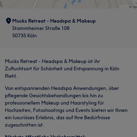
Mucks Retreat - Headspa & Makeup
Stammheimer Straße 108
50735 Köln
Mucks Retreat - Headspa & Makeup ist ihr
Zufluchtsort für Schönheit und Entspannung in Köln
Riehl.
Von entspannenden Headspa Anwendungen, über
pflegende Gesichtsbehandlungen bis hin zu
professionellem Makeup und Haarstyling für
Hochzeiten, Fotoshootings und Events bieten wir Ihnen
Was unsere Kunden über Muck sagen
ein luxuriöses Erlebnis, das auf Ihre Bedürfnisse
zugeschnitten ist.
Herzlich
17
Fürsorglich
15
Beruhigend
10