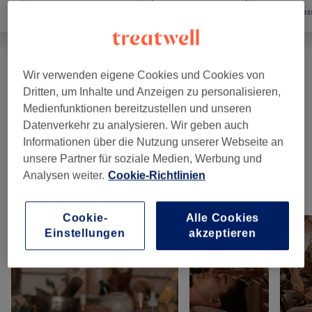
Friseur
Gesicht
Mas
Wir verwenden eigene Cookies und Cookies von
Special Edition Headspa
(
1
)
ab 119 €
Dritten, um Inhalte und Anzeigen zu personalisieren,
Medienfunktionen bereitzustellen und unseren
Gesichtsanwendungen
(
1
)
ab 89 €
Datenverkehr zu analysieren. Wir geben auch
Informationen über die Nutzung unserer Webseite an
Makeup
(
1
)
100 €
unsere Partner für soziale Medien, Werbung und
Analysen weiter.
Cookie-Richtlinien
Unsere Arbeit
Bild anklicken für weitere Details
Cookie-
Alle Cookies
Einstellungen
akzeptieren