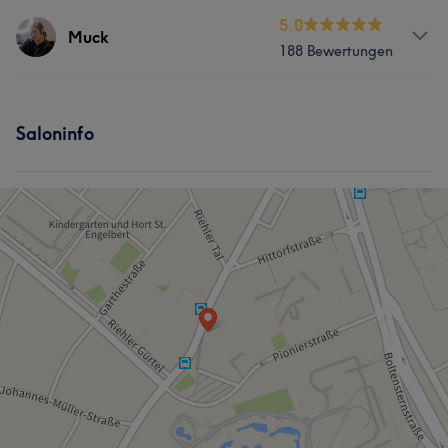
Services
5.0
Muck
188 Bewertungen
Friseur
Gesicht
Massage
Services
Saloninfo
Friseur
Gesicht
Massage
Portfolio