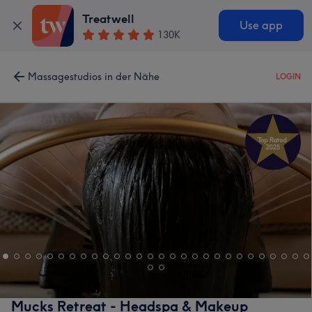
Treatwell
Use app
130K
Massagestudios in der Nähe
LOGIN
Mucks Retreat - Headspa & Makeup