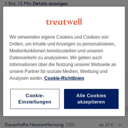
1 Std. 15 Min.
Details anzeigen
50 €
Dauerhafte Haarentfernung Ladys-
Auswählen
Intim
15 Min.
Details anzeigen
Wir verwenden eigene Cookies und Cookies von
5 weitere passende Services anzeigen...
Dritten, um Inhalte und Anzeigen zu personalisieren,
Medienfunktionen bereitzustellen und unseren
Nicht gefunden wonach du gesucht hast?
Datenverkehr zu analysieren. Wir geben auch
Alle Services
Informationen über die Nutzung unserer Webseite an
unsere Partner für soziale Medien, Werbung und
Analysen weiter.
Cookie-Richtlinien
Cookie-
Alle Cookies
Alle
Haarentfernung
Gesicht
Einstellungen
akzeptieren
Dauerhafte Haarentfernung
(
30
)
ab 20 €