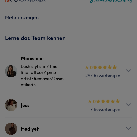
Sina
•
vor 2 Monaten
Verifizierte Bewertung
Mehr anzeigen...
Lerne das Team kennen
Monishine
Lash stylistin/ fine
5.0
line tattoos/ pmu
297 Bewertungen
artist/Remover/Kosm
etikerin
Info
5.0
Jess
7 Bewertungen
Hallo ihr lieben Ich bin die moni & bin 33 Jahre jung . Ich
bringe 10 Jahre Erfahrung aus der Beauty Branche mit
und habe meine Leidenschaft darin gefunden Wimpern
Services
Hediyeh
zu zaubern 🧚🏽 Außerdem zeichne ich euch schöne