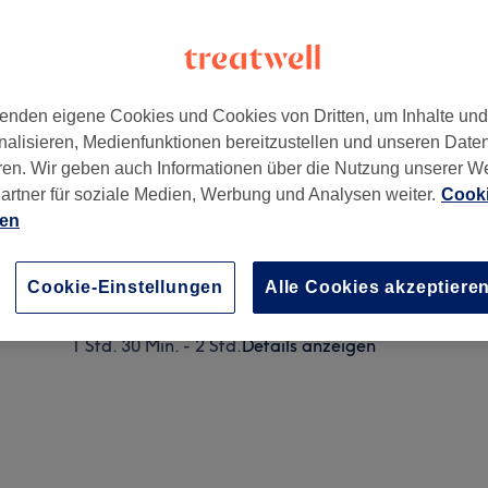
enden eigene Cookies und Cookies von Dritten, um Inhalte un
nalisieren, Medienfunktionen bereitzustellen und unseren Date
,
Essen
,
45136
ren. Wir geben auch Informationen über die Nutzung unserer W
artner für soziale Medien, Werbung und Analysen weiter.
Cooki
ien
Powder Brows
1 Std. 30 Min. - 2 Std.
Details anzeigen
Cookie-Einstellungen
Alle Cookies akzeptiere
Microblading
1 Std. 30 Min. - 2 Std.
Details anzeigen