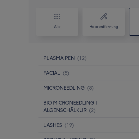
Alle
Haarentfernung
PLASMA PEN
(
12
)
FACIAL
(
5
)
MICRONEEDLING
(
8
)
BIO MICRONEEDLING I
ALGENSCHÄLKUR
(
2
)
LASHES
(
19
)