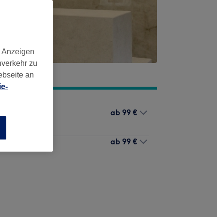
d Anzeigen
nverkehr zu
ebseite an
e-
ab
99 €
n
ab
99 €