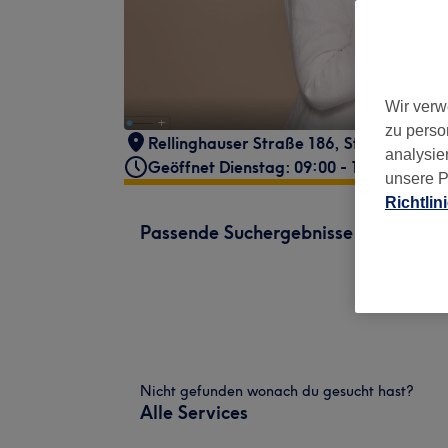
Wir verw
zu perso
Rellinghauser Straße 186
,
Stadtbezirk II
analysie
Geöffnet Dienstag: 09:00 - 16:00
unsere P
Richtlin
Passende Suchergebnisse
Nicht gefunden wonach du gesucht hast?
Alle Services