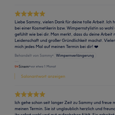
Liebe Sammy, vielen Dank für deine tolle Arbeit. Ich 
bei einer Kosmetikerin bzw. Wimpernstylistin so woh
gefühlt wie bei dir. Man merkt, dass du deine Arbeit 
Leidenschaft und großer Gründlichkeit machst. Vielen 
mich jedes Mal auf meinen Termin bei dir! ❤️
Behandelt von Sammy
•
Wimpernverlängerung
Sinem
•
vor etwa 1 Monat
Salonantwort anzeigen
Ich gehe schon seit langer Zeit zu Sammy und freue m
meinen Termin. Sie ist unglaublich herzlich und freun
ihr sofort wohl und gut aufgehoben fühlt. Sie arbeitet