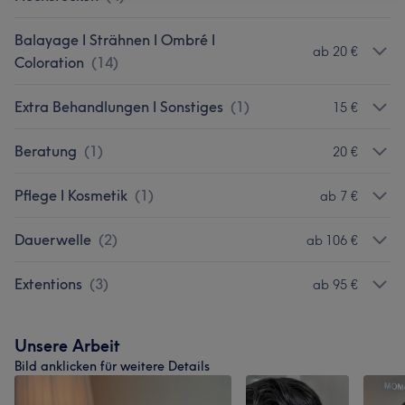
Balayage I Strähnen I Ombré I
ab 20 €
Coloration
(
14
)
Extra Behandlungen I Sonstiges
(
1
)
15 €
Beratung
(
1
)
20 €
Pflege I Kosmetik
(
1
)
ab 7 €
Dauerwelle
(
2
)
ab 106 €
Extentions
(
3
)
ab 95 €
Unsere Arbeit
Bild anklicken für weitere Details