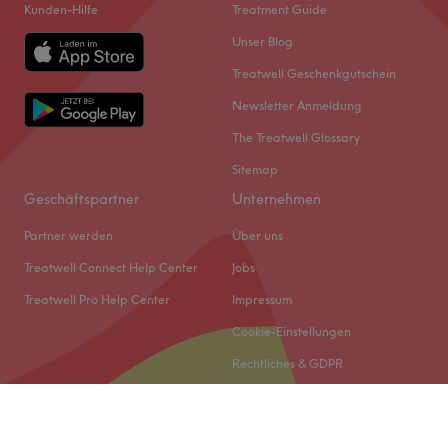
Kunden-Hilfe
Treatment Guide
Unser Blog
Treatwell Geschenkgutschein
Newsletter Anmeldung
The Treatwell Glossary
Sitemap
Geschäftspartner
Unternehmen
Partner werden
Über uns
Treatwell Connect Help Center
Jobs
Treatwell Pro Help Center
Impressum
Cookie-Einstellungen
Rechtliches & GDPR
© 2026 Treatwell DACH GmbH