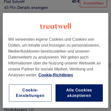
40 €
Flat Schnitt
Auswählen
45 Min.
Details anzeigen
Nicht gefunden wonach du gesucht hast?
Alle Services
Wir verwenden eigene Cookies und Cookies von
Dritten, um Inhalte und Anzeigen zu personalisieren,
Medienfunktionen bereitzustellen und unseren
Alle
Friseur
Gesicht
Datenverkehr zu analysieren. Wir geben auch
Informationen über die Nutzung unserer Webseite an
unsere Partner für soziale Medien, Werbung und
Analysen weiter.
Cookie-Richtlinien
Herren
(
14
)
ab 18 €
Cookie-
Alle Cookies
Jungs I Kinder I Mädchen
(
8
)
ab 29 €
Einstellungen
akzeptieren
Damen Schneiden I Föhnen I Styling I
ab 35 €
Hochstecken
(
4
)