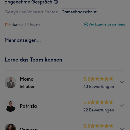
angenehme Gespräch 😇
Gestylt von Vanessa Santos
•
Damenhaarschnitt
Filiz
•
vor 14 Tagen
Verifizierte Bewertung
Mehr anzeigen...
Lerne das Team kennen
Momo
5.0
Inhaber
40 Bewertungen
Info
5.0
Patrizia
22 Bewertungen
Ich bin Momo – Friseur aus Überzeugung und aus
Leidenschaft. Schon früh war mir klar, dass es für mich
nicht nur um Haare geht, sondern um Menschen. Um
Services
5.0
Vanessa