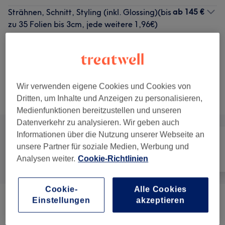
ab
145 €
Strähnen, Schnitt, Styling (inkl. Glossing)(bis
zu 35 Folien bis 3cm, jede weitere 1,96€)
2 Std. 15 Min. - 3 Std.
Details anzeigen
1 weitere passende Services anzeigen...
Wir verwenden eigene Cookies und Cookies von
Nicht gefunden wonach du gesucht hast?
Alle Services
Dritten, um Inhalte und Anzeigen zu personalisieren,
Medienfunktionen bereitzustellen und unseren
Datenverkehr zu analysieren. Wir geben auch
Informationen über die Nutzung unserer Webseite an
unsere Partner für soziale Medien, Werbung und
Alle
Friseur
Gesicht
Analysen weiter.
Cookie-Richtlinien
Cookie-
Alle Cookies
Einstellungen
akzeptieren
Herren
(
14
)
ab 20 €