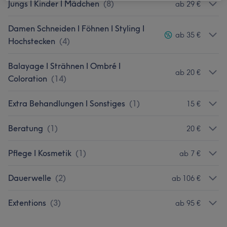
Jungs I Kinder I Mädchen
(
8
)
ab 29 €
Damen Schneiden I Föhnen I Styling I
ab 35 €
Hochstecken
(
4
)
Balayage I Strähnen I Ombré I
ab 20 €
Coloration
(
14
)
Extra Behandlungen I Sonstiges
(
1
)
15 €
Beratung
(
1
)
20 €
Pflege I Kosmetik
(
1
)
ab 7 €
Dauerwelle
(
2
)
ab 106 €
Extentions
(
3
)
ab 95 €