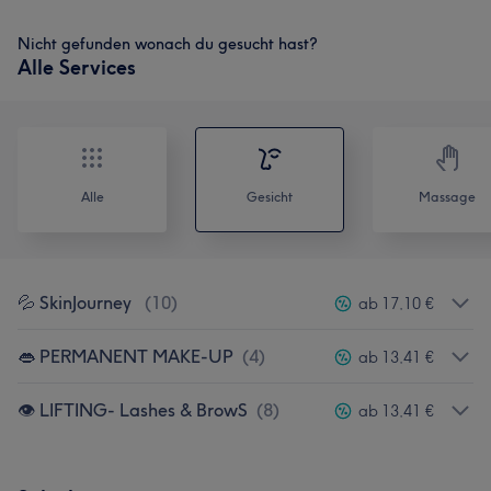
Nicht gefunden wonach du gesucht hast?
Alle Services
Alle
Gesicht
Massage
💦 SkinJourney
(
10
)
ab 17,10 €
👄 PERMANENT MAKE-UP
(
4
)
ab 13,41 €
👁️ LIFTING- Lashes & BrowS
(
8
)
ab 13,41 €