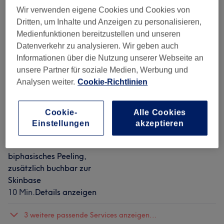
Wir verwenden eigene Cookies und Cookies von
ab
17,10 €
SkinTense 👇zusätzlich
Auswählen
Dritten, um Inhalte und Anzeigen zu personalisieren,
buchbar zur Skinbase -
Spare bis zu 10%
Medienfunktionen bereitzustellen und unseren
Ultraschall, zusätzlich
Datenverkehr zu analysieren. Wir geben auch
buchbar zur Skinbase
Informationen über die Nutzung unserer Webseite an
10 Min.
Details anzeigen
unsere Partner für soziale Medien, Werbung und
ab
89,10 €
SkinBase
Auswählen
Analysen weiter.
Cookie-Richtlinien
Gesichtsbehandlung
Spare bis zu 10%
50 Min.
Details anzeigen
Cookie-
Alle Cookies
ab
17,10 €
SkinTense 👇zusätzlich
Auswählen
Einstellungen
akzeptieren
buchbar zur Skinbase -
Spare bis zu 10%
BioRePeel Cl3® -
biphasisches Peeling,
zusätzlich buchbar zur
Skinbase
10 Min.
Details anzeigen
3 weitere passende Services anzeigen...