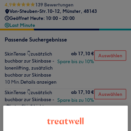
4,9
139 Bewertungen
Von-Steuben-Str.10-12
,
Münster
,
48143
Geöffnet Heute: 10:00 - 20:00
Last Minute
Passende Suchergebnisse
ab
17,10 €
SkinTense 👇zusätzlich
Auswählen
buchbar zur Skinbase -
Spare bis zu 10%
Ionenlifting, zusätzlich
buchbar zur Skinbase
10 Min.
Details anzeigen
ab
17,10 €
SkinTense 👇zusätzlich
Auswählen
buchbar zur Skinbase -
Spare bis zu 10%
„PhotonSkin" Licht-
Therapie, zusätzlich
buchbar zur Skinbase
10 Min.
Details anzeigen